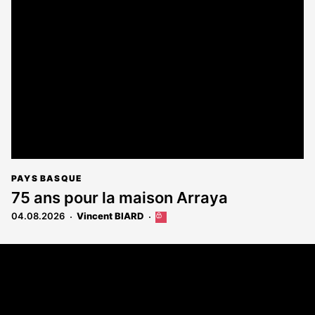
est
réservé
aux
abonnés
PAYS BASQUE
75 ans pour la maison Arraya
04.08.2026
Vincent BIARD
Cet
article
est
Coordonnées
réservé
aux
108 rue Fondaudège - CS71900
abonnés
33081 Bordeaux Cedex
Tél. 05 56 81 17 32