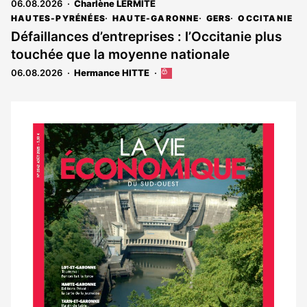
06.08.2026
Charlène LERMITE
HAUTES-PYRÉNÉES
HAUTE-GARONNE
GERS
OCCITANIE
Défaillances d’entreprises : l’Occitanie plus
touchée que la moyenne nationale
06.08.2026
Hermance HITTE
Cet
article
est
réservé
aux
Notre
abonnés
dernier
magazine