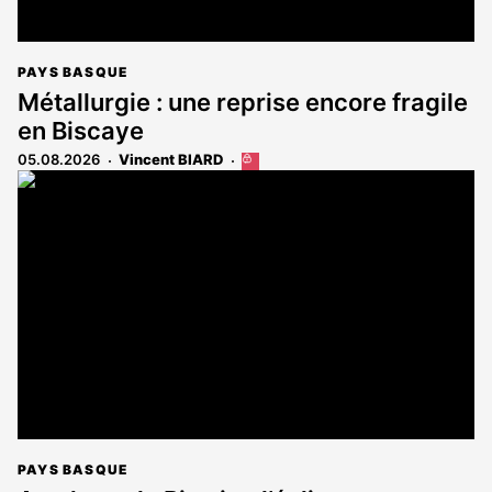
PAYS BASQUE
Métallurgie : une reprise encore fragile
en Biscaye
05.08.2026
Vincent BIARD
Cet
article
est
réservé
aux
abonnés
PAYS BASQUE