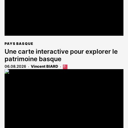
PAYS BASQUE
Une carte interactive pour explorer le
patrimoine basque
06.08.2026
Vincent BIARD
Cet
article
est
réservé
aux
abonnés