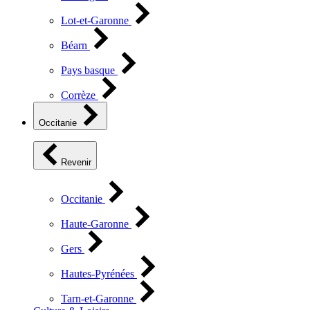
Lot-et-Garonne
Béarn
Pays basque
Corrèze
Occitanie
Revenir
Occitanie
Haute-Garonne
Gers
Hautes-Pyrénées
Tarn-et-Garonne