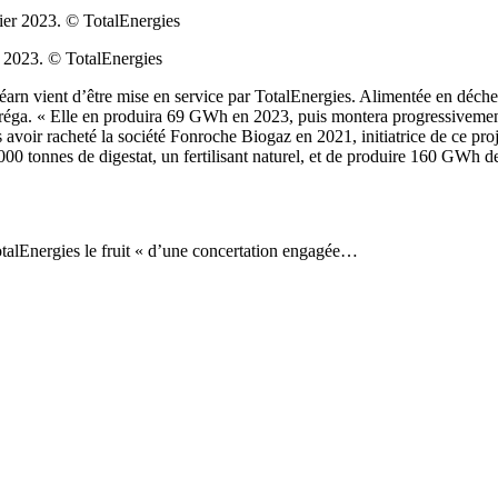
r 2023. © TotalEnergies
arn vient d’être mise en service par TotalEnergies. Alimentée en déche
Téréga. « Elle en produira 69 GWh en 2023, puis montera progressiveme
s avoir racheté la société Fonroche Biogaz en 2021, initiatrice de ce pr
00 tonnes de digestat, un fertilisant naturel, et de produire 160 GWh 
talEnergies le fruit « d’une concertation engagée…