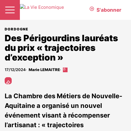
S'abonner
DORDOGNE
Des Périgourdins lauréats
du prix « trajectoires
d’exception »
17/12/2024
Marie LEMAITRE
Cet
article
est
réservé
aux
La Chambre des Métiers de Nouvelle-
abonnés
Aquitaine a organisé un nouvel
événement visant à récompenser
l’artisanat : « trajectoires