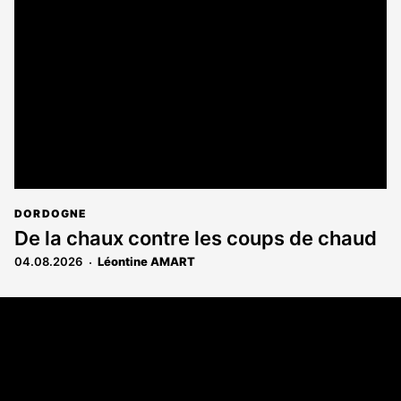
DORDOGNE
De la chaux contre les coups de chaud
04.08.2026
Léontine AMART
Coordonnées
108 rue Fondaudège - CS71900
33081 Bordeaux Cedex
Tél. 05 56 81 17 32