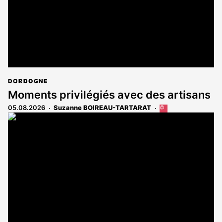
DORDOGNE
Moments privilégiés avec des artisans
05.08.2026
Suzanne BOIREAU-TARTARAT
Cet
article
est
réservé
aux
abonnés