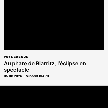
réservé
aux
abonnés
PAYS BASQUE
Au phare de Biarritz, l’éclipse en
spectacle
05.08.2026
Vincent BIARD
Coordonnées
108 rue Fondaudège - CS71900
33081 Bordeaux Cedex