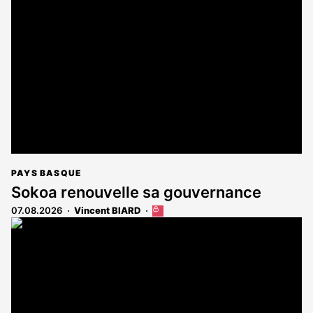
PAYS BASQUE
Sokoa renouvelle sa gouvernance
07.08.2026
Vincent BIARD
Cet
article
est
réservé
aux
abonnés