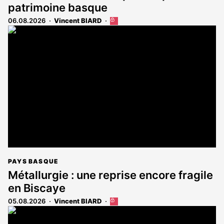
patrimoine basque
06.08.2026
Vincent BIARD
Cet
article
est
réservé
aux
abonnés
PAYS BASQUE
Métallurgie : une reprise encore fragile
en Biscaye
05.08.2026
Vincent BIARD
Cet
article
est