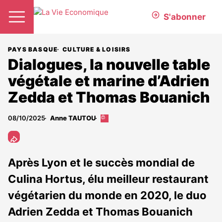
S'abonner
PAYS BASQUE
CULTURE & LOISIRS
Dialogues, la nouvelle table
végétale et marine d’Adrien
Zedda et Thomas Bouanich
08/10/2025
Anne TAUTOU
Cet
article
est
réservé
aux
Après Lyon et le succès mondial de
abonnés
Culina Hortus, élu meilleur restaurant
végétarien du monde en 2020, le duo
Adrien Zedda et Thomas Bouanich