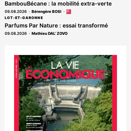
est
BambouBécane : la mobilité extra-verte
réservé
09.08.2026
Bérengère BOSI
Cet
aux
article
abonnés
LOT-ET-GARONNE
est
Parfums Par Nature : essai transformé
réservé
09.08.2026
Mathieu DAL’ ZOVO
aux
abonnés
Notre
dernier
magazine