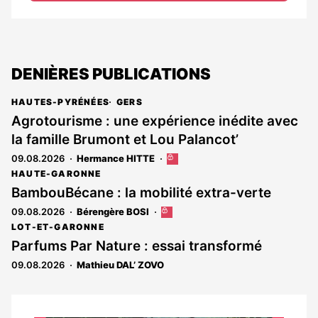
DENIÈRES PUBLICATIONS
HAUTES-PYRÉNÉES
GERS
Agrotourisme : une expérience inédite avec
la famille Brumont et Lou Palancot’
09.08.2026
Hermance HITTE
Cet
article
HAUTE-GARONNE
est
BambouBécane : la mobilité extra-verte
réservé
09.08.2026
Bérengère BOSI
Cet
aux
article
abonnés
LOT-ET-GARONNE
est
Parfums Par Nature : essai transformé
réservé
09.08.2026
Mathieu DAL’ ZOVO
aux
abonnés