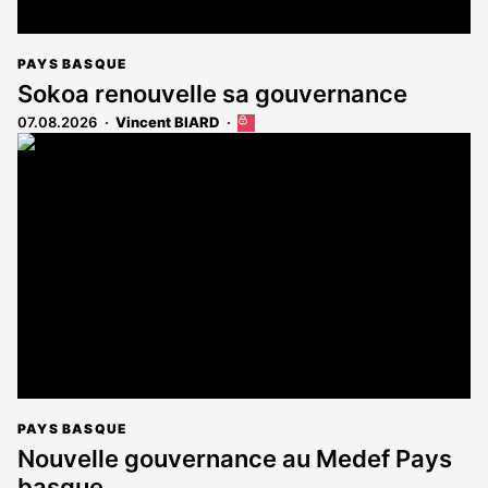
PAYS BASQUE
Sokoa renouvelle sa gouvernance
07.08.2026
Vincent BIARD
Cet
article
est
réservé
aux
abonnés
PAYS BASQUE
Nouvelle gouvernance au Medef Pays
basque