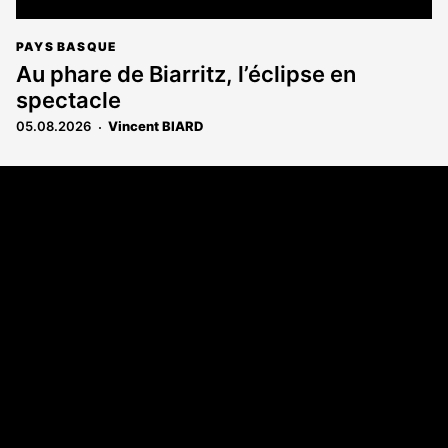
PAYS BASQUE
Au phare de Biarritz, l’éclipse en
spectacle
05.08.2026
Vincent BIARD
Coordonnées
108 rue Fondaudège - CS71900
33081 Bordeaux Cedex
Tél. 05 56 81 17 32
A propos
Qui sommes-nous