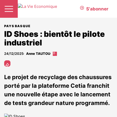
S'abonner
PAYS BASQUE
ID Shoes : bientôt le pilote
industriel
24/12/2025
Anne TAUTOU
Cet
article
est
réservé
aux
Le projet de recyclage des chaussures
abonnés
porté par la plateforme Cetia franchit
une nouvelle étape avec le lancement
de tests grandeur nature programmé.