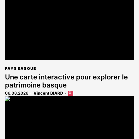
PAYS BASQUE
Une carte interactive pour explorer le
patrimoine basque
06.08.2026
Vincent BIARD
Cet
article
est
réservé
aux
abonnés