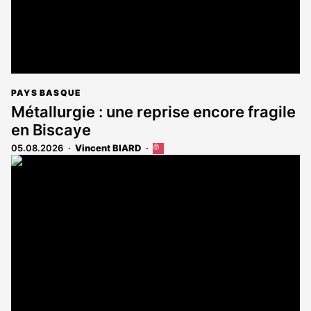
PAYS BASQUE
Métallurgie : une reprise encore fragile
en Biscaye
05.08.2026
Vincent BIARD
Cet
article
est
réservé
aux
abonnés