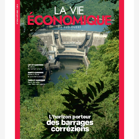
Notre
dernier
magazine