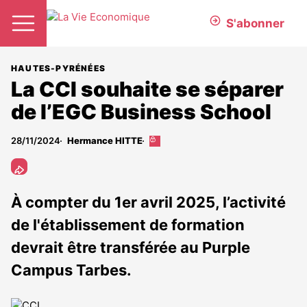
S'abonner
HAUTES-PYRÉNÉES
La CCI souhaite se séparer
de l’EGC Business School
28/11/2024
Hermance HITTE
Cet
article
est
réservé
aux
À compter du 1er avril 2025, l’activité
abonnés
de l'établissement de formation
devrait être transférée au Purple
Campus Tarbes.