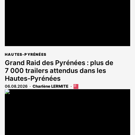
HAUTES-PYRÉNÉES
Grand Raid des Pyrénées : plus de
7 000 trailers attendus dans les
Hautes-Pyrénées
06.08.2026
Charlène LERMITE
Cet
article
est
réservé
aux
abonnés