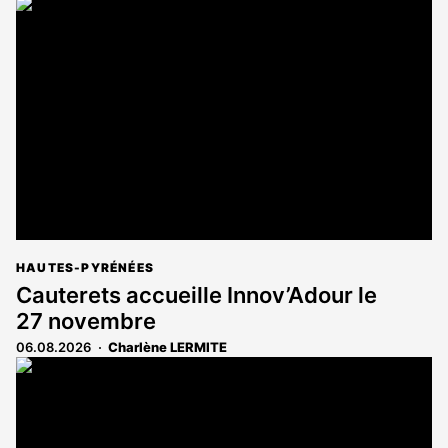
article
est
réservé
aux
abonnés
HAUTES-PYRÉNÉES
Cauterets accueille Innov’Adour le
27 novembre
06.08.2026
Charlène LERMITE