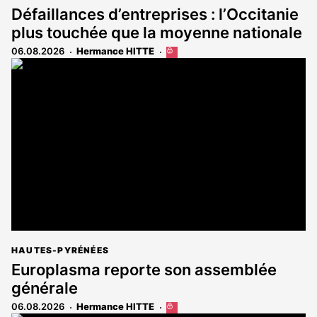
Défaillances d’entreprises : l’Occitanie
plus touchée que la moyenne nationale
06.08.2026
Hermance HITTE
Cet
article
est
réservé
aux
abonnés
HAUTES-PYRÉNÉES
Europlasma reporte son assemblée
générale
06.08.2026
Hermance HITTE
Cet