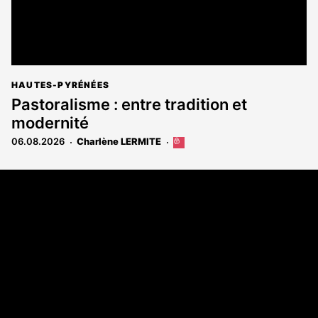
HAUTES-PYRÉNÉES
Pastoralisme : entre tradition et
modernité
06.08.2026
Charlène LERMITE
Cet
article
est
Coordonnées
réservé
aux
108 rue Fondaudège - CS71900
abonnés
33081 Bordeaux Cedex
Tél. 05 56 81 17 32