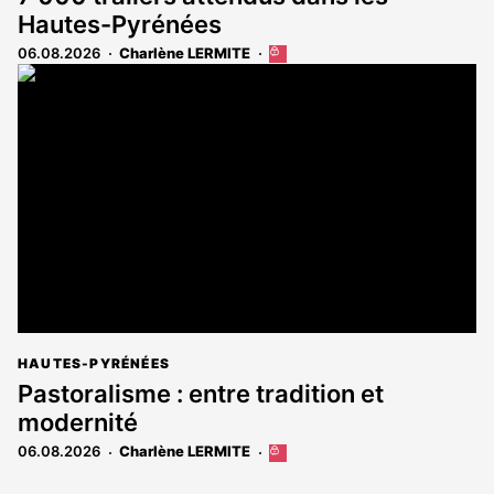
Hautes-Pyrénées
06.08.2026
Charlène LERMITE
Cet
article
est
réservé
aux
abonnés
HAUTES-PYRÉNÉES
Pastoralisme : entre tradition et
modernité
06.08.2026
Charlène LERMITE
Cet
article