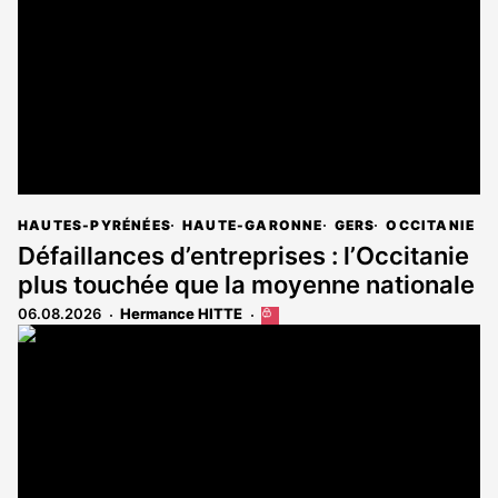
HAUTES-PYRÉNÉES
HAUTE-GARONNE
GERS
OCCITANIE
Défaillances d’entreprises : l’Occitanie
plus touchée que la moyenne nationale
06.08.2026
Hermance HITTE
Cet
article
est
réservé
aux
abonnés