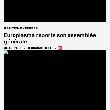
HAUTES-PYRÉNÉES
Europlasma reporte son assemblée
générale
06.08.2026
Hermance HITTE
Cet
article
est
réservé
aux
abonnés