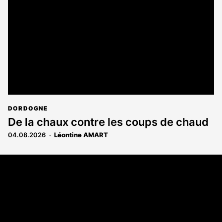
DORDOGNE
De la chaux contre les coups de chaud
04.08.2026
Léontine AMART
Coordonnées
108 rue Fondaudège - CS71900
33081 Bordeaux Cedex
Tél. 05 56 81 17 32