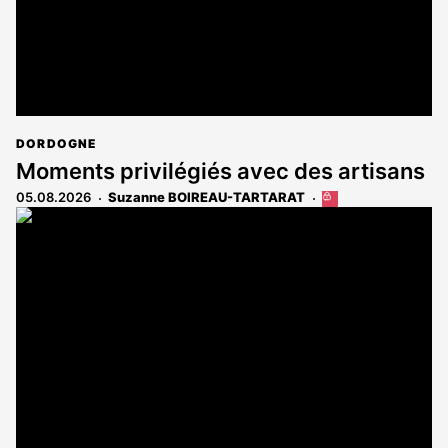
DORDOGNE
Moments privilégiés avec des artisans
05.08.2026
Suzanne BOIREAU-TARTARAT
Cet
article
est
réservé
aux
abonnés