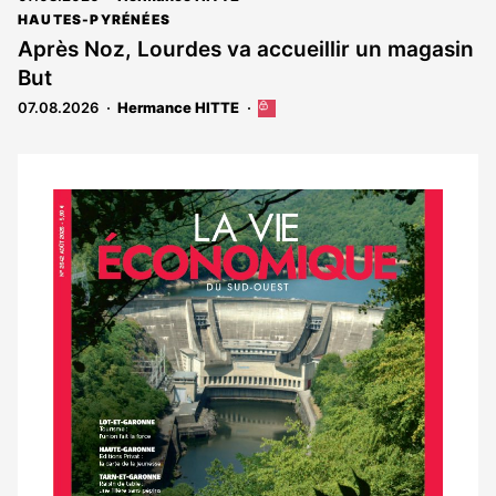
HAUTES-PYRÉNÉES
Après Noz, Lourdes va accueillir un magasin
But
07.08.2026
Hermance HITTE
Cet
article
est
réservé
aux
Notre
abonnés
dernier
magazine