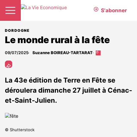
S'abonner
DORDOGNE
Le monde rural à la fête
09/07/2025
Suzanne BOIREAU-TARTARAT
Cet
article
est
réservé
aux
La 43e édition de Terre en Fête se
abonnés
déroulera dimanche 27 juillet à Cénac-
et-Saint-Julien.
© Shutterstock