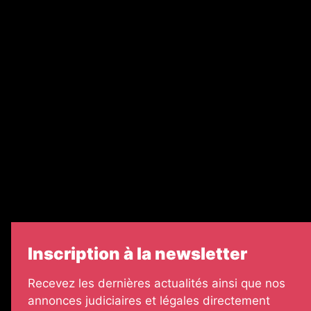
Ventes aux enchères & opportunités
Recrutement
Nos partenaires
Legal Medias
Échos Judiciaires Girondins
7 Jours
Informateur Judiciaire
Les Annonces Landaises
Inscription à la newsletter
Recevez les dernières actualités ainsi que nos
annonces judiciaires et légales directement