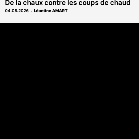
De la chaux contre les coups de chaud
04.08.2026
Léontine AMART
Coordonnées
108 rue Fondaudège - CS71900
33081 Bordeaux Cedex
Tél. 05 56 81 17 32
A propos
Qui sommes-nous
Contact
Annonces légales
Abonnement
Nos magazines