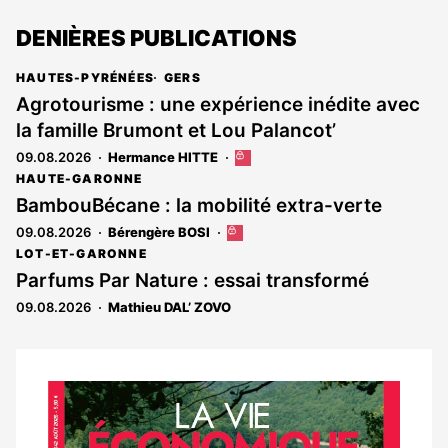
DENIÈRES PUBLICATIONS
HAUTES-PYRÉNÉES
GERS
Agrotourisme : une expérience inédite avec
la famille Brumont et Lou Palancot’
09.08.2026
Hermance HITTE
Cet
article
HAUTE-GARONNE
est
BambouBécane : la mobilité extra-verte
réservé
09.08.2026
Bérengère BOSI
Cet
aux
article
abonnés
LOT-ET-GARONNE
est
Parfums Par Nature : essai transformé
réservé
09.08.2026
Mathieu DAL’ ZOVO
aux
abonnés
Notre
dernier