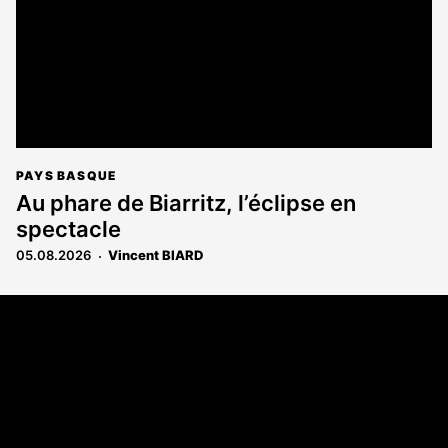
PAYS BASQUE
Au phare de Biarritz, l’éclipse en
spectacle
05.08.2026
Vincent BIARD
Coordonnées
108 rue Fondaudège - CS71900
33081 Bordeaux Cedex
Tél. 05 56 81 17 32