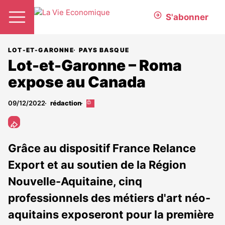
S'abonner
LOT-ET-GARONNE
PAYS BASQUE
Lot-et-Garonne – Roma
expose au Canada
09/12/2022
rédaction
Cet
article
est
réservé
aux
Grâce au dispositif France Relance
abonnés
Export et au soutien de la Région
Nouvelle-Aquitaine, cinq
professionnels des métiers d'art néo-
aquitains exposeront pour la première