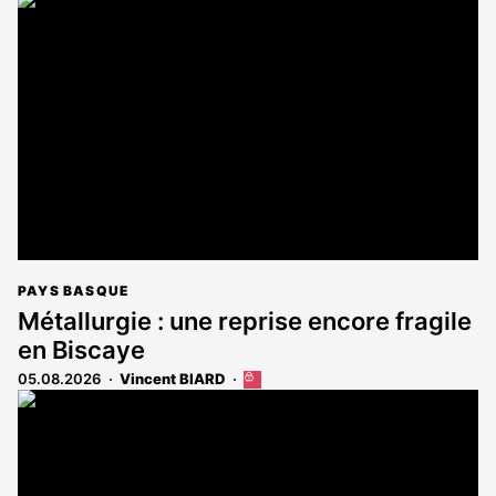
article
est
réservé
aux
abonnés
PAYS BASQUE
Métallurgie : une reprise encore fragile
en Biscaye
05.08.2026
Vincent BIARD
Cet
article
est
réservé
aux
abonnés