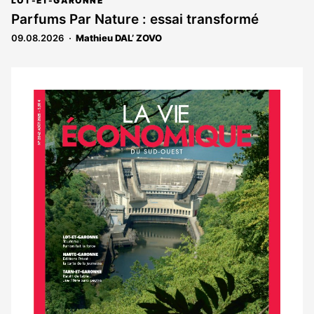
abonnés
LOT-ET-GARONNE
est
Parfums Par Nature : essai transformé
réservé
09.08.2026
Mathieu DAL’ ZOVO
aux
abonnés
Notre
dernier
magazine