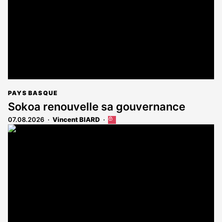
PAYS BASQUE
Sokoa renouvelle sa gouvernance
07.08.2026
Vincent BIARD
Cet
article
est
réservé
aux
abonnés