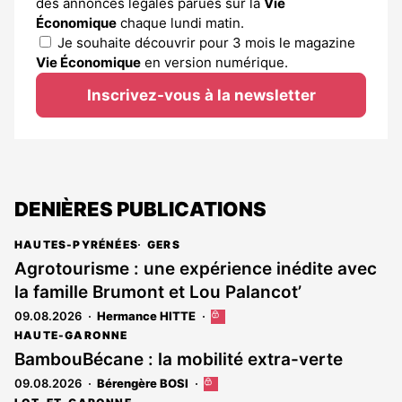
des annonces légales parues sur la
Vie
Économique
chaque lundi matin.
Je souhaite découvrir pour 3 mois le magazine
Vie Économique
en version numérique.
Inscrivez-vous à la newsletter
DENIÈRES PUBLICATIONS
HAUTES-PYRÉNÉES
GERS
Agrotourisme : une expérience inédite avec
la famille Brumont et Lou Palancot’
09.08.2026
Hermance HITTE
Cet
article
HAUTE-GARONNE
est
BambouBécane : la mobilité extra-verte
réservé
09.08.2026
Bérengère BOSI
Cet
aux
article