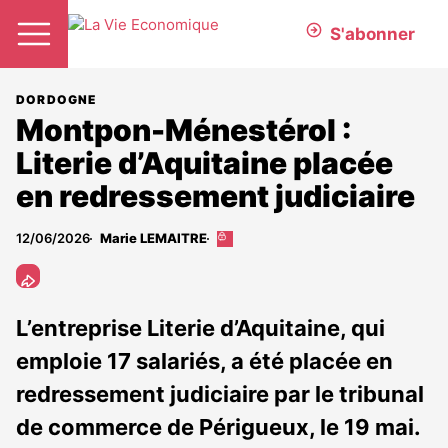
S'abonner
DORDOGNE
Montpon-Ménestérol :
Literie d’Aquitaine placée
en redressement judiciaire
12/06/2026
Marie LEMAITRE
Cet
article
est
réservé
aux
L’entreprise Literie d’Aquitaine, qui
abonnés
emploie 17 salariés, a été placée en
redressement judiciaire par le tribunal
de commerce de Périgueux, le 19 mai.