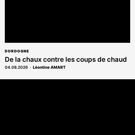
DORDOGNE
De la chaux contre les coups de chaud
04.08.2026
Léontine AMART
Coordonnées
108 rue Fondaudège - CS71900
33081 Bordeaux Cedex
Tél. 05 56 81 17 32