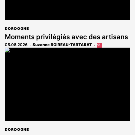
DORDOGNE
Moments privilégiés avec des artisans
05.08.2026
Suzanne BOIREAU-TARTARAT
Cet
article
est
réservé
aux
abonnés
DORDOGNE