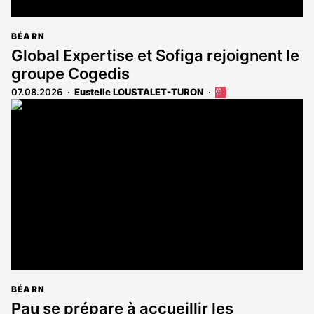
BÉARN
Global Expertise et Sofiga rejoignent le
groupe Cogedis
07.08.2026
Eustelle LOUSTALET-TURON
Cet
article
est
réservé
aux
abonnés
BÉARN
Pau se prépare à accueillir les