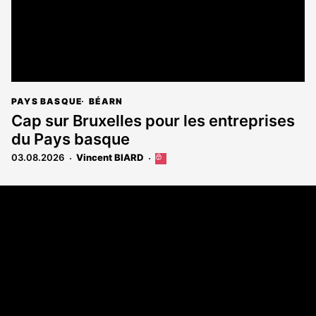
PAYS BASQUE
BÉARN
Cap sur Bruxelles pour les entreprises
du Pays basque
03.08.2026
Vincent BIARD
Cet
article
est
Coordonnées
réservé
aux
108 rue Fondaudège - CS71900
abonnés
33081 Bordeaux Cedex
Tél. 05 56 81 17 32