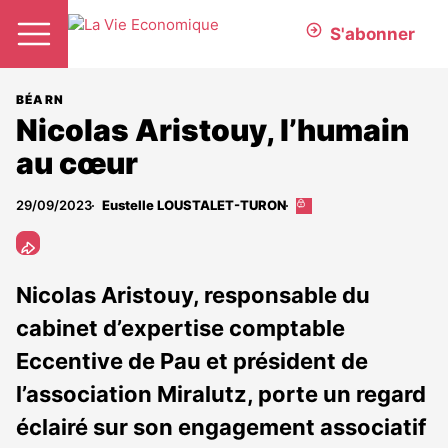
S'abonner
BÉARN
Nicolas Aristouy, l’humain
au cœur
29/09/2023
Eustelle LOUSTALET-TURON
Cet
article
est
réservé
aux
Nicolas Aristouy, responsable du
abonnés
cabinet d’expertise comptable
Eccentive de Pau et président de
l’association Miralutz, porte un regard
éclairé sur son engagement associatif