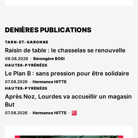
DENIÈRES PUBLICATIONS
TARN-ET-GARONNE
Raisin de table : le chasselas se renouvelle
08.08.2026
Bérengère BOSI
HAUTES-PYRÉNÉES
Le Plan B : sans pression pour être solidaire
07.08.2026
Hermance HITTE
HAUTES-PYRÉNÉES
Après Noz, Lourdes va accueillir un magasin
But
07.08.2026
Hermance HITTE
Cet
article
est
réservé
aux