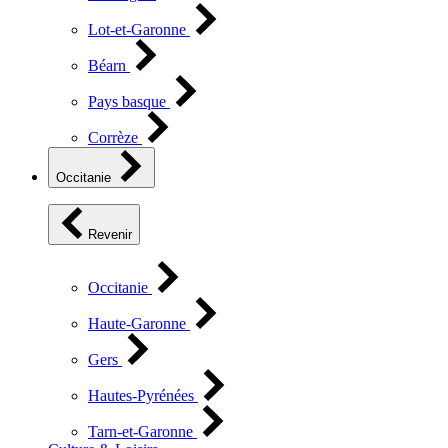
Lot-et-Garonne
Béarn
Pays basque
Corrèze
Occitanie
Revenir
Occitanie
Haute-Garonne
Gers
Hautes-Pyrénées
Tarn-et-Garonne