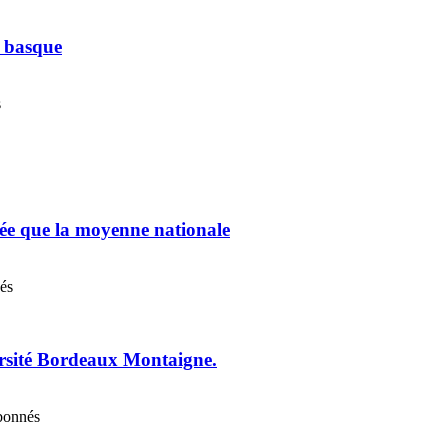
e basque
s
chée que la moyenne nationale
nés
ersité Bordeaux Montaigne.
abonnés