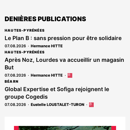
DENIÈRES PUBLICATIONS
HAUTES-PYRÉNÉES
Le Plan B : sans pression pour être solidaire
07.08.2026
Hermance HITTE
HAUTES-PYRÉNÉES
Après Noz, Lourdes va accueillir un magasin
But
07.08.2026
Hermance HITTE
Cet
article
BÉARN
est
Global Expertise et Sofiga rejoignent le
réservé
groupe Cogedis
aux
abonnés
07.08.2026
Eustelle LOUSTALET-TURON
Cet
article
est
réservé
aux