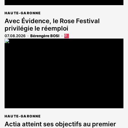
HAUTE-GARONNE
Avec Évidence, le Rose Festival
privilégie le réemploi
07.08.2026
Bérengère BOSI
Cet
article
est
réservé
aux
abonnés
HAUTE-GARONNE
Actia atteint ses objectifs au premier