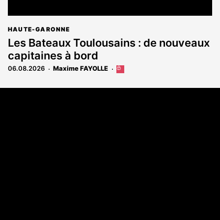
HAUTE-GARONNE
Les Bateaux Toulousains : de nouveaux
capitaines à bord
06.08.2026
Maxime FAYOLLE
Cet
article
est
Coordonnées
réservé
aux
108 rue Fondaudège - CS71900
abonnés
33081 Bordeaux Cedex
Tél. 05 56 81 17 32
A propos
Qui sommes-nous