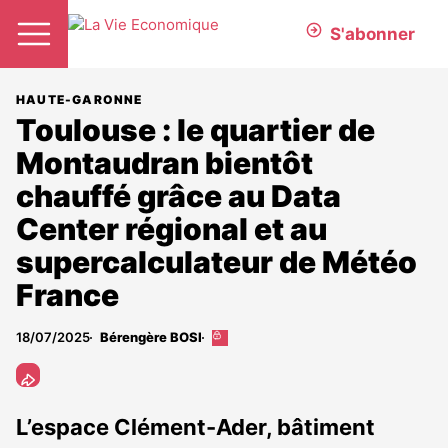
S'abonner
HAUTE-GARONNE
Toulouse : le quartier de
Montaudran bientôt
chauffé grâce au Data
Center régional et au
supercalculateur de Météo
France
18/07/2025
Bérengère BOSI
Cet
article
est
réservé
aux
L’espace Clément-Ader, bâtiment
abonnés