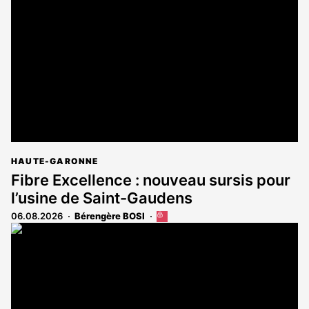
réservé
aux
abonnés
HAUTE-GARONNE
Fibre Excellence : nouveau sursis pour
l’usine de Saint-Gaudens
06.08.2026
Bérengère BOSI
Cet
article
est
réservé
aux
abonnés