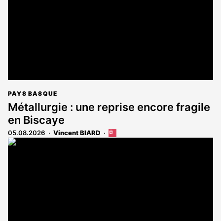
abonnés
PAYS BASQUE
Métallurgie : une reprise encore fragile
en Biscaye
05.08.2026
Vincent BIARD
Cet
article
est
réservé
aux
abonnés