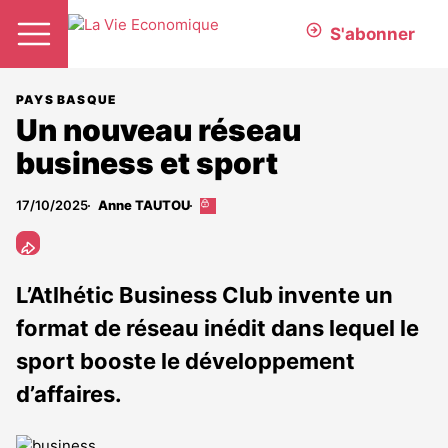
S'abonner
PAYS BASQUE
Un nouveau réseau
business et sport
17/10/2025
Anne TAUTOU
Cet
article
est
réservé
aux
L’Atlhétic Business Club invente un
abonnés
format de réseau inédit dans lequel le
sport booste le développement
d’affaires.