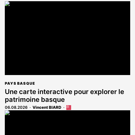
PAYS BASQUE
Une carte interactive pour explorer le
patrimoine basque
06.08.2026
Vincent BIARD
Cet
article
est
réservé
aux