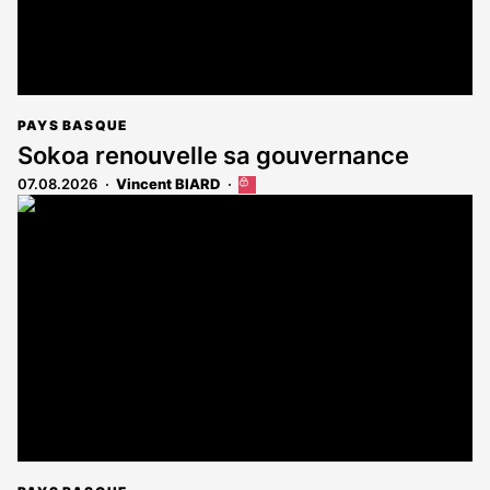
PAYS BASQUE
Sokoa renouvelle sa gouvernance
07.08.2026
Vincent BIARD
Cet
article
est
réservé
aux
abonnés