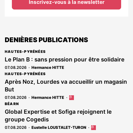
Inscrivez-vous à la newsletter
DENIÈRES PUBLICATIONS
HAUTES-PYRÉNÉES
Le Plan B : sans pression pour être solidaire
07.08.2026
Hermance HITTE
HAUTES-PYRÉNÉES
Après Noz, Lourdes va accueillir un magasin
But
07.08.2026
Hermance HITTE
Cet
article
BÉARN
est
Global Expertise et Sofiga rejoignent le
réservé
groupe Cogedis
aux
abonnés
07.08.2026
Eustelle LOUSTALET-TURON
Cet