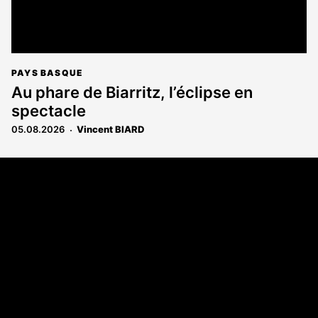
PAYS BASQUE
Au phare de Biarritz, l’éclipse en
spectacle
05.08.2026
Vincent BIARD
Coordonnées
108 rue Fondaudège - CS71900
33081 Bordeaux Cedex
Tél. 05 56 81 17 32
A propos