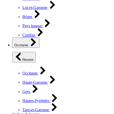
Lot-et-Garonne
Béarn
Pays basque
Corrèze
Occitanie
Revenir
Occitanie
Haute-Garonne
Gers
Hautes-Pyrénées
Tarn-et-Garonne