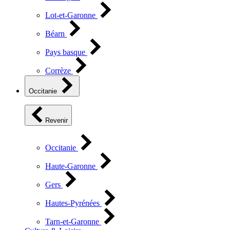
Lot-et-Garonne
Béarn
Pays basque
Corrèze
Occitanie
Revenir
Occitanie
Haute-Garonne
Gers
Hautes-Pyrénées
Tarn-et-Garonne