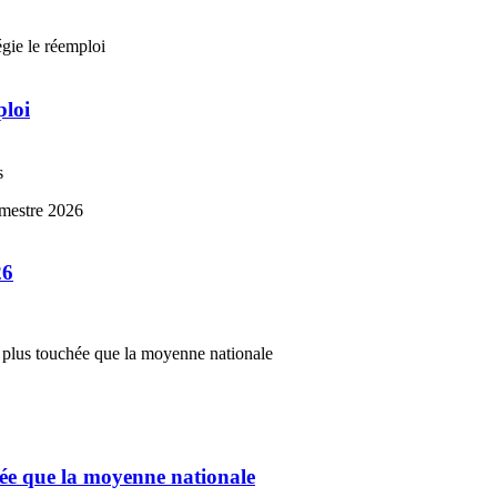
ploi
s
26
chée que la moyenne nationale