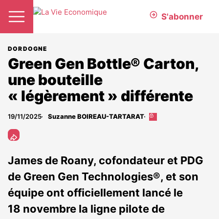
S'abonner
DORDOGNE
Green Gen Bottle® Carton,
une bouteille
« légèrement » différente
19/11/2025
Suzanne BOIREAU-TARTARAT
Cet
article
est
réservé
aux
James de Roany, cofondateur et PDG
abonnés
de Green Gen Technologies®, et son
équipe ont officiellement lancé le
18 novembre la ligne pilote de