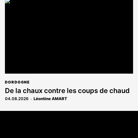
DORDOGNE
De la chaux contre les coups de chaud
04.08.2026
Léontine AMART
Coordonnées
108 rue Fondaudège - CS71900
33081 Bordeaux Cedex