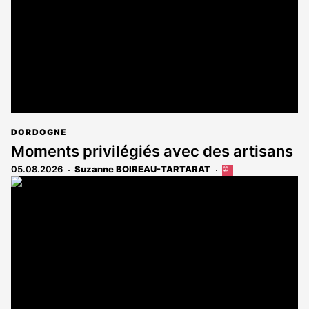
DORDOGNE
Moments privilégiés avec des artisans
05.08.2026
Suzanne BOIREAU-TARTARAT
Cet
article
est
réservé
aux
abonnés