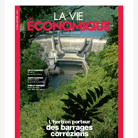
Notre
dernier
magazine