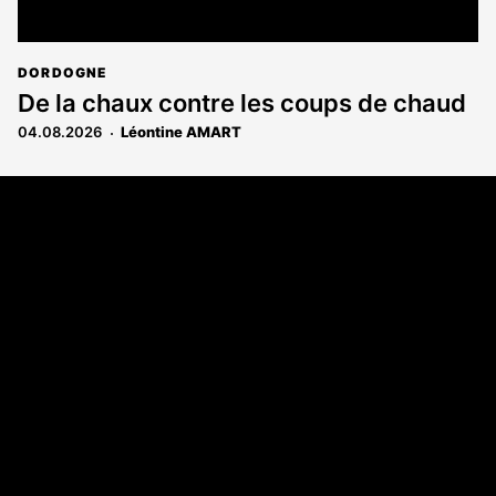
DORDOGNE
De la chaux contre les coups de chaud
04.08.2026
Léontine AMART
Coordonnées
108 rue Fondaudège - CS71900
33081 Bordeaux Cedex
Tél. 05 56 81 17 32
A propos
Qui sommes-nous
Contact