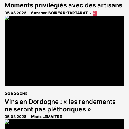
Moments privilégiés avec des artisans
05.08.2026
Suzanne BOIREAU-TARTARAT
Cet
article
est
réservé
aux
abonnés
DORDOGNE
Vins en Dordogne : « les rendements
ne seront pas pléthoriques »
05.08.2026
Marie LEMAITRE