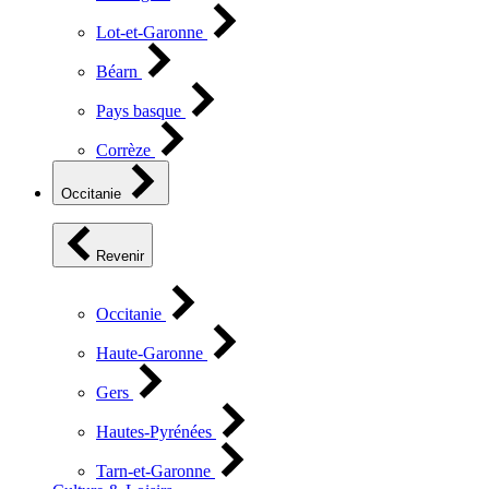
Lot-et-Garonne
Béarn
Pays basque
Corrèze
Occitanie
Revenir
Occitanie
Haute-Garonne
Gers
Hautes-Pyrénées
Tarn-et-Garonne