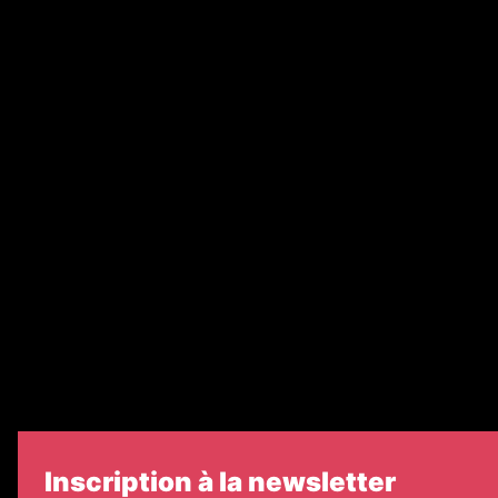
Annonces légales
Abonnement
Nos magazines
Ventes aux enchères & opportunités
Recrutement
Nos partenaires
Legal Medias
Échos Judiciaires Girondins
7 Jours
Informateur Judiciaire
Les Annonces Landaises
Inscription à la newsletter