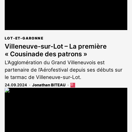
LOT-ET-GARONNE
Villeneuve-sur-Lot – La première
« Cousinade des patrons »
L’Agglomération du Grand Villeneuvois est
partenaire de l’Aérofestival depuis ses débuts sur
le tarmac de Villeneuve-sur-Lot.
24.09.2024
Jonathan BITEAU
Cet
article
est
réservé
aux
abonnés