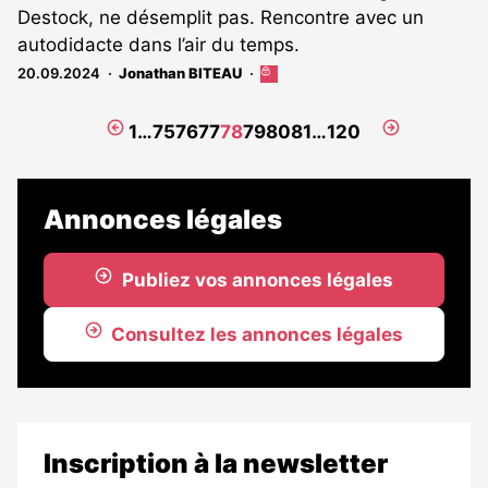
Destock, ne désemplit pas. Rencontre avec un
autodidacte dans l’air du temps.
20.09.2024
Jonathan BITEAU
Cet
article
est
Page
Page
1
…
75
76
77
78
79
80
81
…
120
réservé
précédente
suivante
aux
abonnés
Annonces légales
Publiez vos annonces légales
Consultez les annonces légales
Inscription à la newsletter