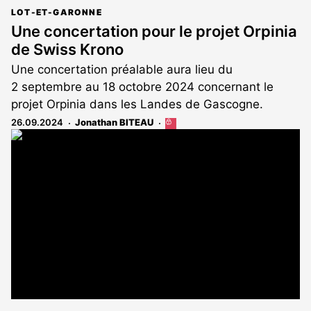
LOT-ET-GARONNE
Une concertation pour le projet Orpinia
de Swiss Krono
Une concertation préalable aura lieu du
2 septembre au 18 octobre 2024 concernant le
projet Orpinia dans les Landes de Gascogne.
26.09.2024
Jonathan BITEAU
Cet
article
est
réservé
aux
abonnés