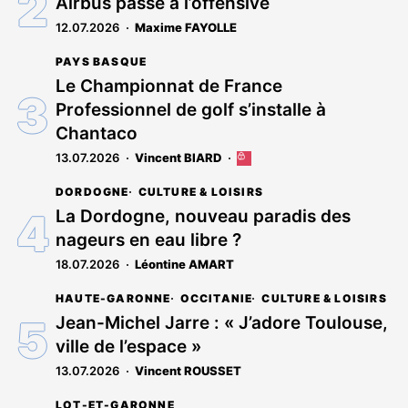
Airbus passe à l’offensive
aux
12.07.2026
Maxime FAYOLLE
abonnés
PAYS BASQUE
Le Championnat de France
Professionnel de golf s’installe à
Chantaco
13.07.2026
Vincent BIARD
Cet
article
DORDOGNE
CULTURE & LOISIRS
est
réservé
La Dordogne, nouveau paradis des
aux
nageurs en eau libre ?
abonnés
18.07.2026
Léontine AMART
HAUTE-GARONNE
OCCITANIE
CULTURE & LOISIRS
Jean-Michel Jarre : « J’adore Toulouse,
ville de l’espace »
13.07.2026
Vincent ROUSSET
LOT-ET-GARONNE