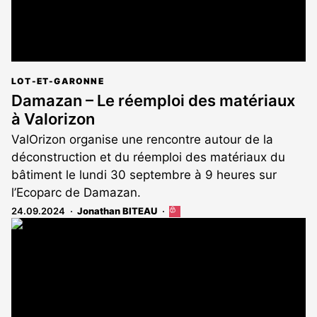
LOT-ET-GARONNE
Damazan – Le réemploi des matériaux
à Valorizon
ValOrizon organise une rencontre autour de la
déconstruction et du réemploi des matériaux du
bâtiment le lundi 30 septembre à 9 heures sur
l’Ecoparc de Damazan.
24.09.2024
Jonathan BITEAU
Cet
article
est
réservé
aux
abonnés