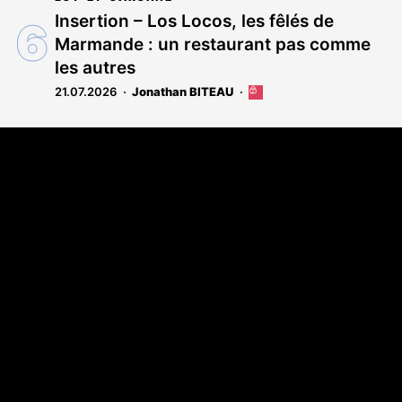
Insertion – Los Locos, les fêlés de
Marmande : un restaurant pas comme
les autres
21.07.2026
Jonathan BITEAU
Cet
article
est
Coordonnées
réservé
aux
108 rue Fondaudège - CS71900
abonnés
33081 Bordeaux Cedex
Tél. 05 56 81 17 32
A propos
Qui sommes-nous
Contact