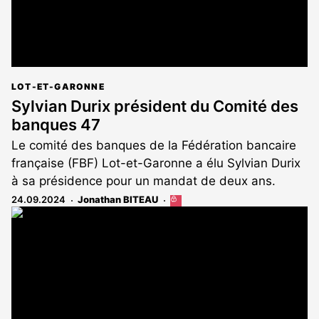
LOT-ET-GARONNE
Sylvian Durix président du Comité des
banques 47
Le comité des banques de la Fédération bancaire
française (FBF) Lot-et-Garonne a élu Sylvian Durix
à sa présidence pour un mandat de deux ans.
24.09.2024
Jonathan BITEAU
Cet
article
est
réservé
aux
abonnés