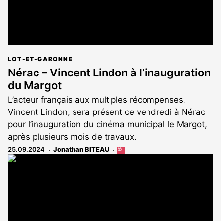
LOT-ET-GARONNE
Nérac – Vincent Lindon à l’inauguration
du Margot
L’acteur français aux multiples récompenses,
Vincent Lindon, sera présent ce vendredi à Nérac
pour l’inauguration du cinéma municipal le Margot,
après plusieurs mois de travaux.
25.09.2024
Jonathan BITEAU
Cet
article
est
réservé
aux
abonnés