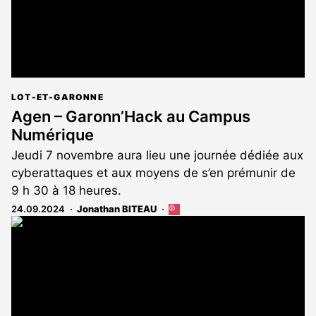
LOT-ET-GARONNE
Agen – Garonn’Hack au Campus
Numérique
Jeudi 7 novembre aura lieu une journée dédiée aux
cyberattaques et aux moyens de s’en prémunir de
9 h 30 à 18 heures.
24.09.2024
Jonathan BITEAU
Cet
article
est
réservé
aux
abonnés