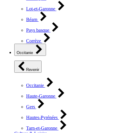
Lot-et-Garonne
Béarn
Pays basque
Corrèze
Occitanie
Revenir
Occitanie
Haute-Garonne
Gers
Hautes-Pyrénées
Tarn-et-Garonne