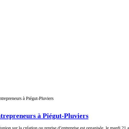
repreneurs à Piégut-Pluviers
union sur la création ou reprise d’entreprise est organisée, le mardi 21 a