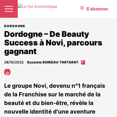
S'abonner
DORDOGNE
Dordogne – De Beauty
Success à Novi, parcours
gagnant
28/10/2022
Suzanne BOIREAU-TARTARAT
Cet
article
est
réservé
aux
Le groupe Novi, devenu n°1 français
abonnés
de la Franchise sur le marché de la
beauté et du bien-être, révèle la
nouvelle identité d'une aventure