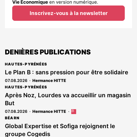
Vie Économique
en version numérique.
Inscrivez-vous à la newsletter
DENIÈRES PUBLICATIONS
HAUTES-PYRÉNÉES
Le Plan B : sans pression pour être solidaire
07.08.2026
Hermance HITTE
HAUTES-PYRÉNÉES
Après Noz, Lourdes va accueillir un magasin
But
07.08.2026
Hermance HITTE
Cet
article
BÉARN
est
Global Expertise et Sofiga rejoignent le
réservé
groupe Cogedis
aux