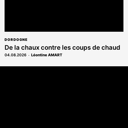
DORDOGNE
De la chaux contre les coups de chaud
04.08.2026
Léontine AMART
Coordonnées
108 rue Fondaudège - CS71900
33081 Bordeaux Cedex
Tél. 05 56 81 17 32
A propos