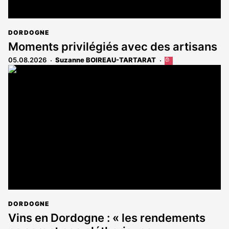
DORDOGNE
Moments privilégiés avec des artisans
05.08.2026
Suzanne BOIREAU-TARTARAT
Cet
article
est
réservé
aux
abonnés
DORDOGNE
Vins en Dordogne : « les rendements