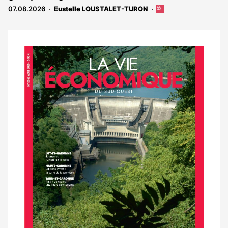
abonnés
07.08.2026
Eustelle LOUSTALET-TURON
Cet
article
est
réservé
aux
Notre
abonnés
dernier
magazine