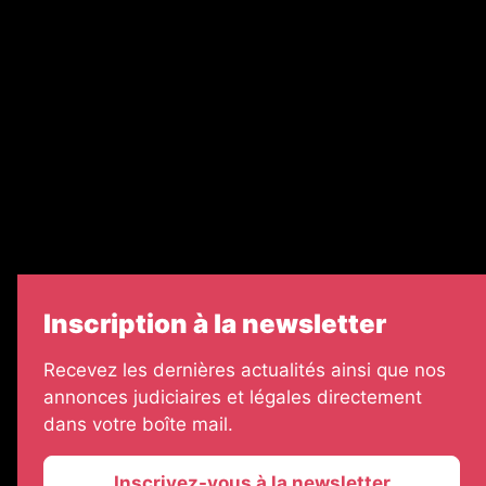
Nos partenaires
Legal Medias
Échos Judiciaires Girondins
7 Jours
Informateur Judiciaire
Les Annonces Landaises
Inscription à la newsletter
Recevez les dernières actualités ainsi que nos
annonces judiciaires et légales directement
dans votre boîte mail.
Inscrivez-vous à la newsletter