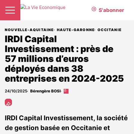
S'abonner
NOUVELLE-AQUITAINE
HAUTE-GARONNE
OCCITANIE
IRDI Capital
Investissement : près de
57 millions d’euros
déployés dans 38
entreprises en 2024-2025
24/10/2025
Bérengère BOSI
Cet
article
est
réservé
aux
IRDI Capital Investissement, la société
abonnés
de gestion basée en Occitanie et