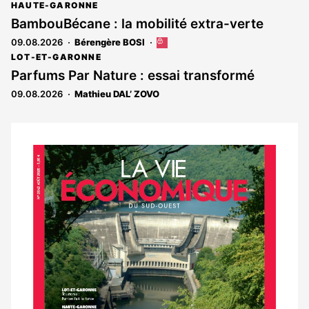
article
HAUTE-GARONNE
est
BambouBécane : la mobilité extra-verte
réservé
09.08.2026
Bérengère BOSI
Cet
aux
article
abonnés
LOT-ET-GARONNE
est
Parfums Par Nature : essai transformé
réservé
09.08.2026
Mathieu DAL’ ZOVO
aux
abonnés
Notre
dernier
magazine