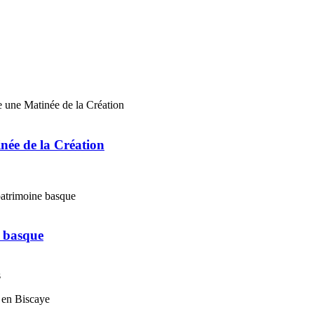
ée de la Création
e basque
s