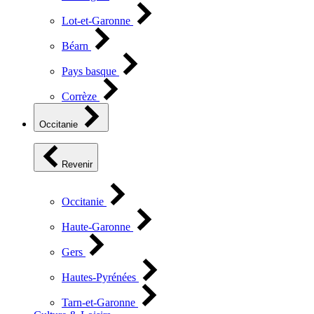
Lot-et-Garonne
Béarn
Pays basque
Corrèze
Occitanie
Revenir
Occitanie
Haute-Garonne
Gers
Hautes-Pyrénées
Tarn-et-Garonne