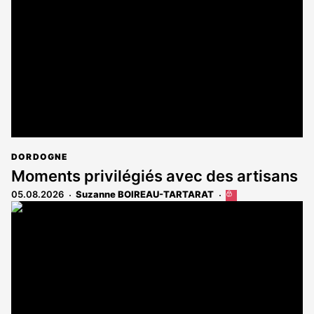
DORDOGNE
Moments privilégiés avec des artisans
05.08.2026
Suzanne BOIREAU-TARTARAT
Cet
article
est
réservé
aux
abonnés