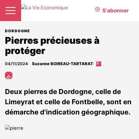
S'abonner
DORDOGNE
Pierres précieuses à
protéger
04/11/2024
Suzanne BOIREAU-TARTARAT
Cet
article
est
réservé
aux
Deux pierres de Dordogne, celle de
abonnés
Limeyrat et celle de Fontbelle, sont en
démarche d'indication géographique.