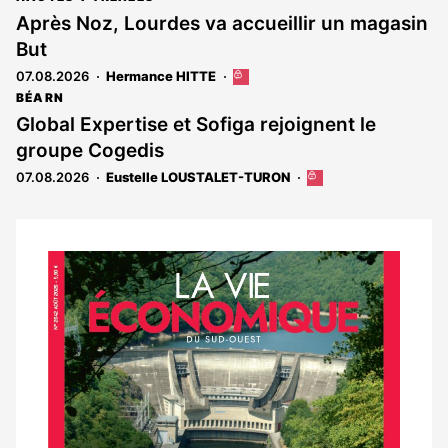
Après Noz, Lourdes va accueillir un magasin
But
07.08.2026
Hermance HITTE
Cet
article
BÉARN
est
Global Expertise et Sofiga rejoignent le
réservé
groupe Cogedis
aux
abonnés
07.08.2026
Eustelle LOUSTALET-TURON
Cet
article
est
réservé
aux
Notre
abonnés
dernier
magazine