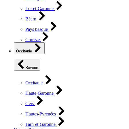
Lot-et-Garonne
Béarn
Pays basque
Corrèze
Occitanie
Revenir
Occitanie
Haute-Garonne
Gers
Hautes-Pyrénées
Tarn-et-Garonne