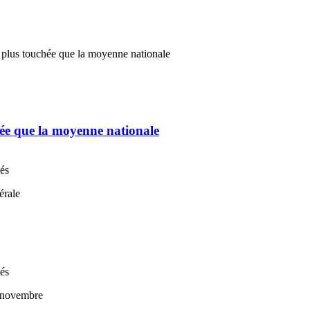
chée que la moyenne nationale
nés
nés