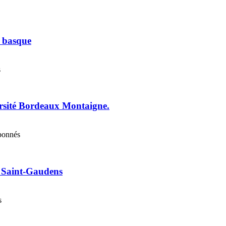
e basque
s
ersité Bordeaux Montaigne.
abonnés
e Saint-Gaudens
s