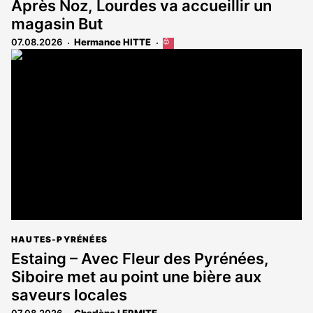
Après Noz, Lourdes va accueillir un
magasin But
07.08.2026
Hermance HITTE
Cet
article
est
réservé
aux
abonnés
HAUTES-PYRÉNÉES
Estaing – Avec Fleur des Pyrénées,
Siboire met au point une bière aux
saveurs locales
07.08.2026
Charlène LERMITE