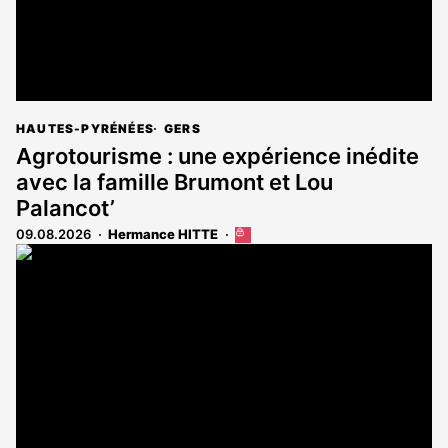
HAUTES-PYRÉNÉES
GERS
Agrotourisme : une expérience inédite
avec la famille Brumont et Lou
Palancot’
09.08.2026
Hermance HITTE
Cet
article
est
réservé
aux
abonnés