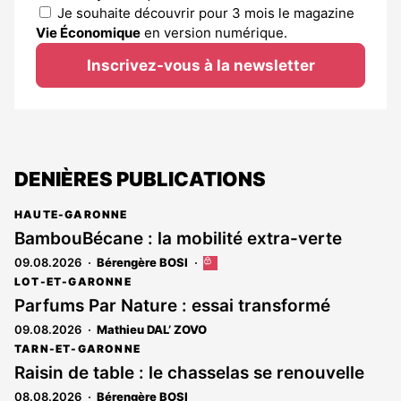
Je souhaite découvrir pour 3 mois le magazine
Vie Économique
en version numérique.
Inscrivez-vous à la newsletter
DENIÈRES PUBLICATIONS
HAUTE-GARONNE
BambouBécane : la mobilité extra-verte
09.08.2026
Bérengère BOSI
Cet
article
LOT-ET-GARONNE
est
Parfums Par Nature : essai transformé
réservé
09.08.2026
Mathieu DAL’ ZOVO
aux
abonnés
TARN-ET-GARONNE
Raisin de table : le chasselas se renouvelle
08.08.2026
Bérengère BOSI