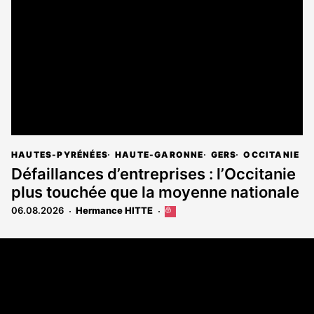
HAUTES-PYRÉNÉES
HAUTE-GARONNE
GERS
OCCITANIE
Défaillances d’entreprises : l’Occitanie
plus touchée que la moyenne nationale
06.08.2026
Hermance HITTE
Cet
article
est
Coordonnées
réservé
aux
108 rue Fondaudège - CS71900
abonnés
33081 Bordeaux Cedex
Tél. 05 56 81 17 32