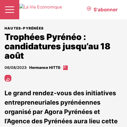
S'abonner
HAUTES-PYRÉNÉES
Trophées Pyrénéo :
candidatures jusqu’au 18
août
06/08/2023
Hermance HITTE
Cet
article
est
réservé
aux
Le grand rendez-vous des initiatives
abonnés
entrepreneuriales pyrénéennes
organisé par Agora Pyrénées et
l’Agence des Pyrénées aura lieu cette