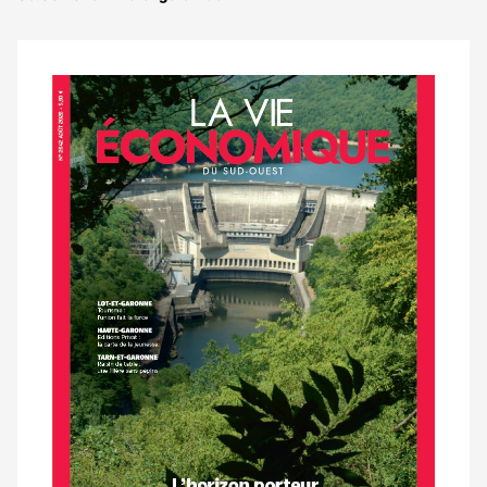
Notre
dernier
magazine