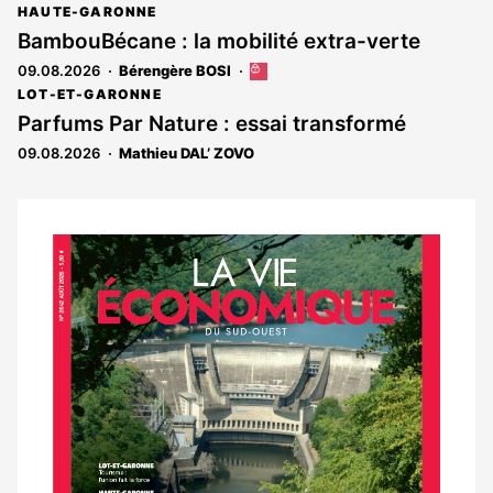
article
HAUTE-GARONNE
est
BambouBécane : la mobilité extra-verte
réservé
09.08.2026
Bérengère BOSI
Cet
aux
article
abonnés
LOT-ET-GARONNE
est
Parfums Par Nature : essai transformé
réservé
09.08.2026
Mathieu DAL’ ZOVO
aux
abonnés
Notre
dernier
magazine