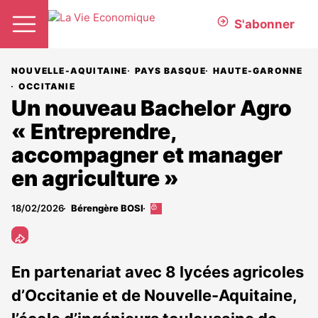
S'abonner
NOUVELLE-AQUITAINE
PAYS BASQUE
HAUTE-GARONNE
OCCITANIE
Un nouveau Bachelor Agro
« Entreprendre,
accompagner et manager
en agriculture »
18/02/2026
Bérengère BOSI
Cet
article
est
réservé
aux
En partenariat avec 8 lycées agricoles
abonnés
d’Occitanie et de Nouvelle-Aquitaine,