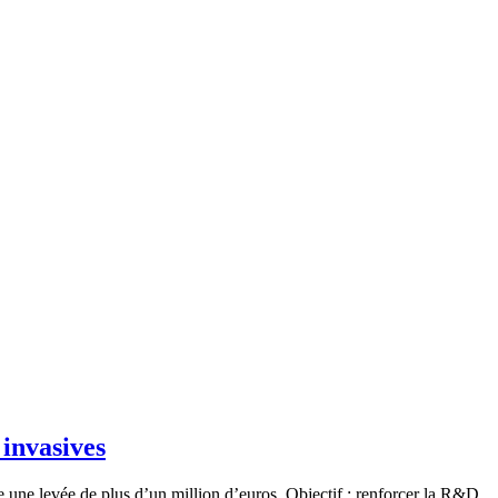
 invasives
 une levée de plus d’un million d’euros. Objectif : renforcer la R&D