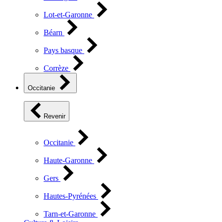
Lot-et-Garonne
Béarn
Pays basque
Corrèze
Occitanie
Revenir
Occitanie
Haute-Garonne
Gers
Hautes-Pyrénées
Tarn-et-Garonne