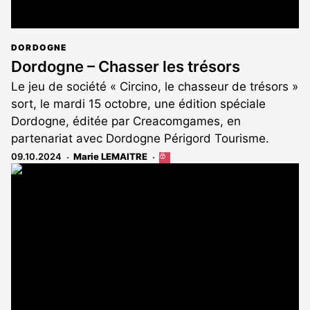
DORDOGNE
Dordogne – Chasser les trésors
Le jeu de société « Circino, le chasseur de trésors »
sort, le mardi 15 octobre, une édition spéciale
Dordogne, éditée par Creacomgames, en
partenariat avec Dordogne Périgord Tourisme.
09.10.2024
Marie LEMAITRE
Cet
article
est
réservé
aux
abonnés