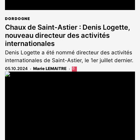
DORDOGNE
Chaux de Saint-Astier : Denis Logette,
nouveau directeur des activités
internationales
Denis Logette a été nommé directeur des activités
internationales de Saint-Astier, le 1er juillet dernier.
05.10.2024
Marie LEMAITRE
Cet
article
est
réservé
aux
abonnés