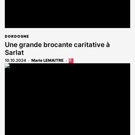
DORDOGNE
Une grande brocante caritative à
Sarlat
10.10.2024
Marie LEMAITRE
Cet
article
est
réservé
aux
abonnés