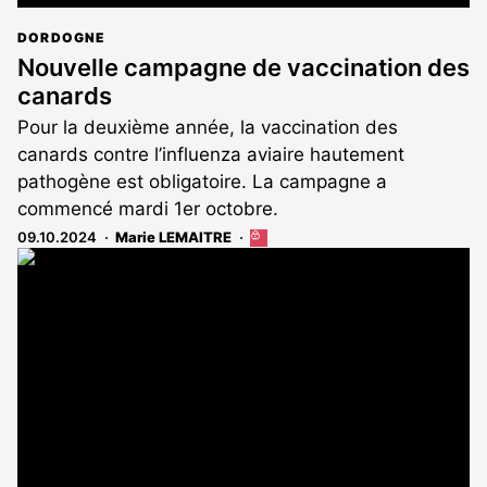
DORDOGNE
Nouvelle campagne de vaccination des
canards
Pour la deuxième année, la vaccination des
canards contre l’influenza aviaire hautement
pathogène est obligatoire. La campagne a
commencé mardi 1er octobre.
09.10.2024
Marie LEMAITRE
Cet
article
est
réservé
aux
abonnés