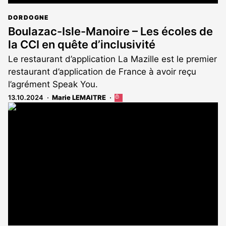
DORDOGNE
Boulazac-Isle-Manoire – Les écoles de
la CCI en quête d’inclusivité
Le restaurant d’application La Mazille est le premier
restaurant d’application de France à avoir reçu
l’agrément Speak You.
13.10.2024
Marie LEMAITRE
Cet
article
est
réservé
aux
abonnés