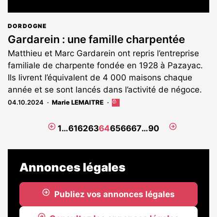
DORDOGNE
Gardarein : une famille charpentée
Matthieu et Marc Gardarein ont repris l’entreprise
familiale de charpente fondée en 1928 à Pazayac.
Ils livrent l’équivalent de 4 000 maisons chaque
année et se sont lancés dans l’activité de négoce.
04.10.2024
Marie LEMAITRE
Cet
article
est
Page
Page
1
…
61
62
63
64
65
66
67
…
90
réservé
précédente
suivante
aux
abonnés
Annonces légales
Publiez vos annonces légales