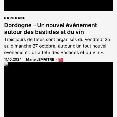
DORDOGNE
Dordogne – Un nouvel événement
autour des bastides et du vin
Trois jours de fêtes sont organisés du vendredi 25
au dimanche 27 octobre, autour d’un tout nouvel
événement : « La fête des Bastides et du Vin ».
11.10.2024
Marie LEMAITRE
Cet
article
est
réservé
aux
abonnés