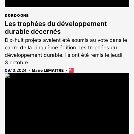
DORDOGNE
Les trophées du développement
durable décernés
Dix-huit projets avaient été soumis au vote dans le
cadre de la cinquième édition des trophées du
développement durable. Ils ont été remis le jeudi
3 octobre.
09.10.2024
Marie LEMAITRE
Cet
article
est
réservé
aux
abonnés