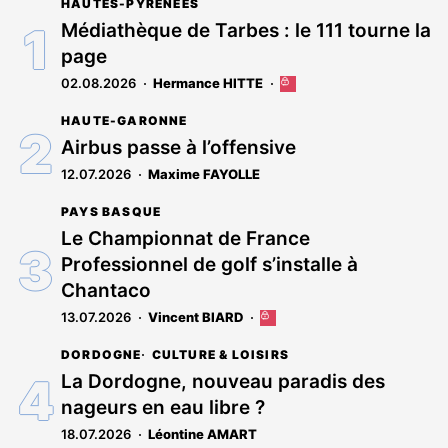
HAUTES-PYRÉNÉES
Médiathèque de Tarbes : le 111 tourne la
page
02.08.2026
Hermance HITTE
Cet
article
HAUTE-GARONNE
est
réservé
Airbus passe à l’offensive
aux
12.07.2026
Maxime FAYOLLE
abonnés
PAYS BASQUE
Le Championnat de France
Professionnel de golf s’installe à
Chantaco
13.07.2026
Vincent BIARD
Cet
article
DORDOGNE
CULTURE & LOISIRS
est
réservé
La Dordogne, nouveau paradis des
aux
nageurs en eau libre ?
abonnés
18.07.2026
Léontine AMART