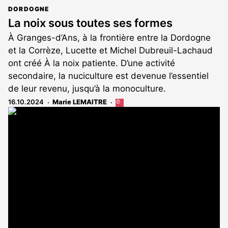
DORDOGNE
La noix sous toutes ses formes
À Granges-d’Ans, à la frontière entre la Dordogne
et la Corrèze, Lucette et Michel Dubreuil-Lachaud
ont créé À la noix patiente. D’une activité
secondaire, la nuciculture est devenue l’essentiel
de leur revenu, jusqu’à la monoculture.
16.10.2024
Marie LEMAITRE
Cet
article
est
réservé
aux
abonnés