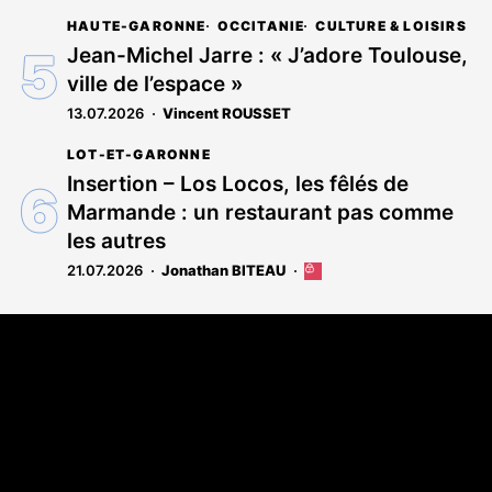
HAUTE-GARONNE
OCCITANIE
CULTURE & LOISIRS
Jean-Michel Jarre : « J’adore Toulouse,
ville de l’espace »
13.07.2026
Vincent ROUSSET
LOT-ET-GARONNE
Insertion – Los Locos, les fêlés de
Marmande : un restaurant pas comme
les autres
21.07.2026
Jonathan BITEAU
Cet
article
est
Coordonnées
réservé
aux
108 rue Fondaudège - CS71900
abonnés
33081 Bordeaux Cedex
Tél. 05 56 81 17 32