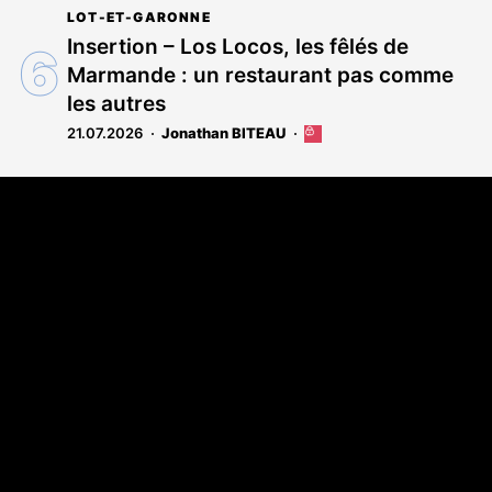
LOT-ET-GARONNE
Insertion – Los Locos, les fêlés de
Marmande : un restaurant pas comme
les autres
21.07.2026
Jonathan BITEAU
Cet
article
est
Coordonnées
réservé
aux
108 rue Fondaudège - CS71900
abonnés
33081 Bordeaux Cedex
Tél. 05 56 81 17 32
A propos
Qui sommes-nous
Contact