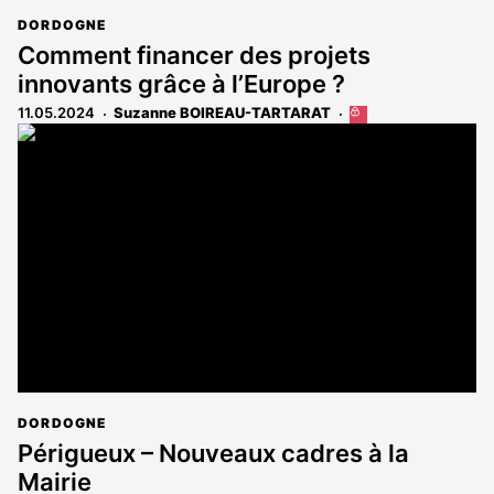
DORDOGNE
Comment financer des projets
innovants grâce à l’Europe ?
11.05.2024
Suzanne BOIREAU-TARTARAT
Cet
article
est
réservé
aux
abonnés
DORDOGNE
Périgueux – Nouveaux cadres à la
Mairie