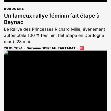
DORDOGNE
Un fameux rallye féminin fait étape à
Beynac
Le Rallye des Princesses Richard Mille, événement
automobile 100 % féminin, fait étape en Dordogne
mardi 28 mai.
28.05.2024
Suzanne BOIREAU-TARTARAT
Cet
article
est
réservé
aux
abonnés