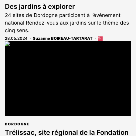
Des jardins à explorer
24 sites de Dordogne participent à l’événement
national Rendez-vous aux jardins sur le thème des
cinq sens.
28.05.2024
Suzanne BOIREAU-TARTARAT
Cet
article
est
réservé
aux
abonnés
DORDOGNE
Trélissac, site régional de la Fondation