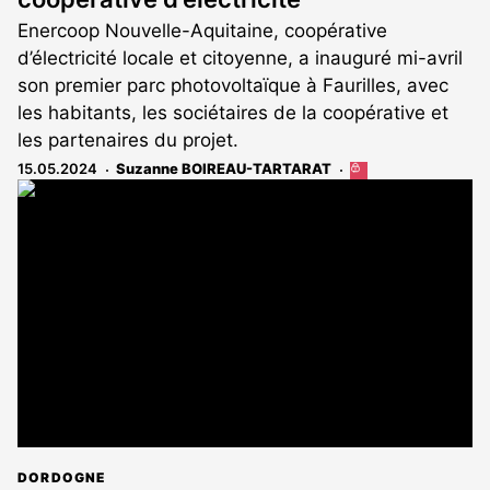
Enercoop Nouvelle-Aquitaine, coopérative
d’électricité locale et citoyenne, a inauguré mi-avril
son premier parc photovoltaïque à Faurilles, avec
les habitants, les sociétaires de la coopérative et
les partenaires du projet.
15.05.2024
Suzanne BOIREAU-TARTARAT
Cet
article
est
réservé
aux
abonnés
DORDOGNE