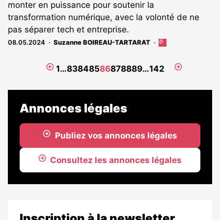
monter en puissance pour soutenir la
transformation numérique, avec la volonté de ne
pas séparer tech et entreprise.
08.05.2024
Suzanne BOIREAU-TARTARAT
Cet
article
est
Page
Page
1
…
83
84
85
86
87
88
89
…
142
réservé
précédente
suivante
aux
abonnés
Annonces légales
Publiez vos annonces légales
Consultez les annonces légales
Inscription à la newsletter