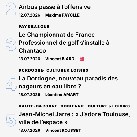
réservé
Airbus passe à l’offensive
aux
12.07.2026
Maxime FAYOLLE
abonnés
PAYS BASQUE
Le Championnat de France
Professionnel de golf s’installe à
Chantaco
13.07.2026
Vincent BIARD
Cet
article
DORDOGNE
CULTURE & LOISIRS
est
réservé
La Dordogne, nouveau paradis des
aux
nageurs en eau libre ?
abonnés
18.07.2026
Léontine AMART
HAUTE-GARONNE
OCCITANIE
CULTURE & LOISIRS
Jean-Michel Jarre : « J’adore Toulouse,
ville de l’espace »
13.07.2026
Vincent ROUSSET