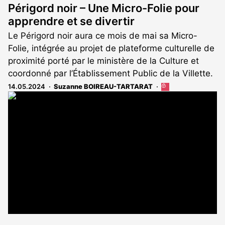
Périgord noir – Une Micro-Folie pour
apprendre et se divertir
Le Périgord noir aura ce mois de mai sa Micro-
Folie, intégrée au projet de plateforme culturelle de
proximité porté par le ministère de la Culture et
coordonné par l’Établissement Public de la Villette.
14.05.2024
Suzanne BOIREAU-TARTARAT
Cet
article
est
réservé
aux
abonnés