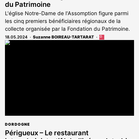
du Patrimoine
L'église Notre-Dame de l'Assomption figure parmi
les cinq premiers bénéficiaires régionaux de la
collecte organisée par la Fondation du Patrimoine.
18.05.2024
Suzanne BOIREAU-TARTARAT
Cet
article
est
réservé
aux
abonnés
DORDOGNE
Périgueux – Le restaurant