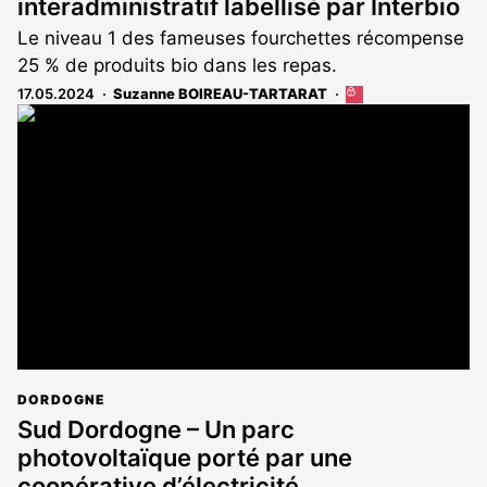
interadministratif labellisé par Interbio
Le niveau 1 des fameuses fourchettes récompense
25 % de produits bio dans les repas.
17.05.2024
Suzanne BOIREAU-TARTARAT
Cet
article
est
réservé
aux
abonnés
DORDOGNE
Sud Dordogne – Un parc
photovoltaïque porté par une
coopérative d’électricité