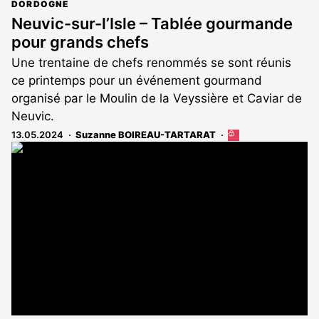
DORDOGNE
Neuvic-sur-l’Isle – Tablée gourmande
pour grands chefs
Une trentaine de chefs renommés se sont réunis
ce printemps pour un événement gourmand
organisé par le Moulin de la Veyssière et Caviar de
Neuvic.
13.05.2024
Suzanne BOIREAU-TARTARAT
Cet
article
est
réservé
aux
abonnés