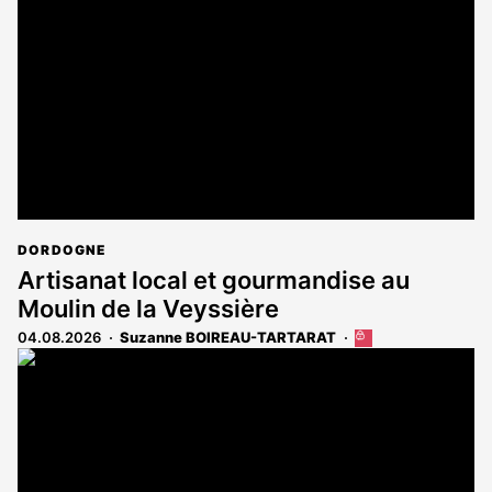
réservé
aux
abonnés
DORDOGNE
Artisanat local et gourmandise au
Moulin de la Veyssière
04.08.2026
Suzanne BOIREAU-TARTARAT
Cet
article
est
réservé
aux
abonnés