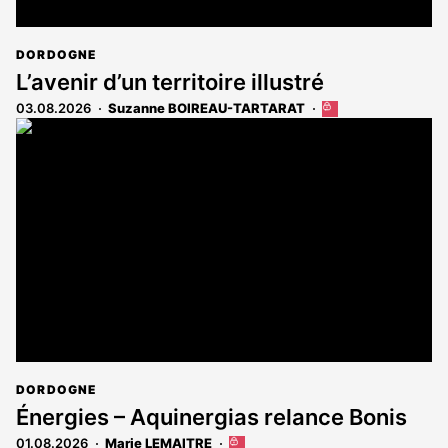
DORDOGNE
L’avenir d’un territoire illustré
03.08.2026
Suzanne BOIREAU-TARTARAT
Cet
article
est
réservé
aux
abonnés
DORDOGNE
Énergies – Aquinergias relance Bonis
01.08.2026
Marie LEMAITRE
Cet