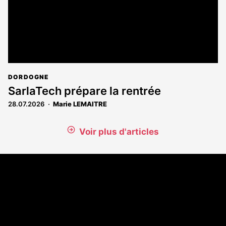
DORDOGNE
SarlaTech prépare la rentrée
28.07.2026
Marie LEMAITRE
Voir plus d'articles
Coordonnées
108 rue Fondaudège - CS71900
33081 Bordeaux Cedex
Tél. 05 56 81 17 32