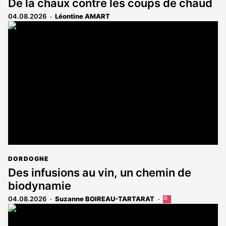
De la chaux contre les coups de chaud
04.08.2026
Léontine AMART
DORDOGNE
Des infusions au vin, un chemin de
biodynamie
04.08.2026
Suzanne BOIREAU-TARTARAT
Cet
article
est