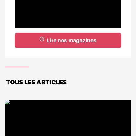
Lire nos magazines
Dernières
TOUS LES ARTICLES
actus