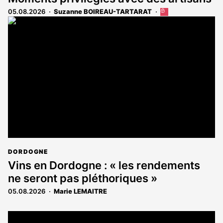
05.08.2026
Suzanne BOIREAU-TARTARAT
Cet
article
est
réservé
aux
abonnés
DORDOGNE
Vins en Dordogne : « les rendements
ne seront pas pléthoriques »
05.08.2026
Marie LEMAITRE