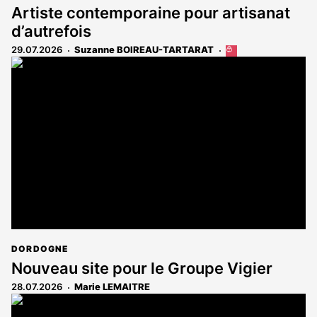
Artiste contemporaine pour artisanat
d’autrefois
29.07.2026
Suzanne BOIREAU-TARTARAT
Cet
article
est
réservé
aux
abonnés
DORDOGNE
Nouveau site pour le Groupe Vigier
28.07.2026
Marie LEMAITRE