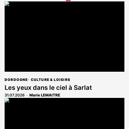
article
est
réservé
aux
abonnés
DORDOGNE
CULTURE & LOISIRS
Les yeux dans le ciel à Sarlat
31.07.2026
Marie LEMAITRE