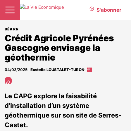
S'abonner
BÉARN
Crédit Agricole Pyrénées
Gascogne envisage la
géothermie
04/03/2025
Eustelle LOUSTALET-TURON
Cet
article
est
réservé
aux
Le CAPG explore la faisabilité
abonnés
d’installation d’un système
géothermique sur son site de Serres-
Castet.