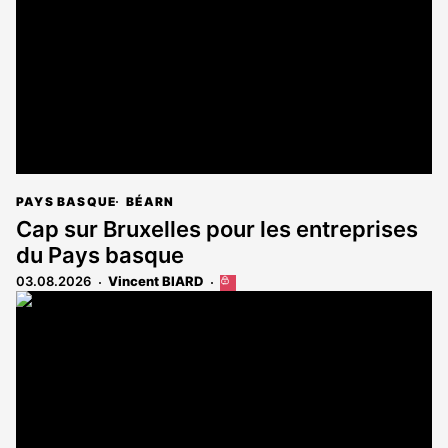
PAYS BASQUE
BÉARN
Cap sur Bruxelles pour les entreprises
du Pays basque
03.08.2026
Vincent BIARD
Cet
article
est
réservé
aux
abonnés