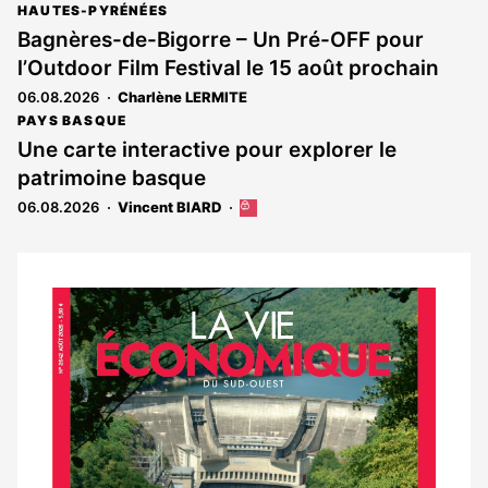
HAUTES-PYRÉNÉES
Bagnères-de-Bigorre – Un Pré-OFF pour
l’Outdoor Film Festival le 15 août prochain
06.08.2026
Charlène LERMITE
PAYS BASQUE
Une carte interactive pour explorer le
patrimoine basque
06.08.2026
Vincent BIARD
Cet
article
est
réservé
aux
Notre
abonnés
dernier
magazine