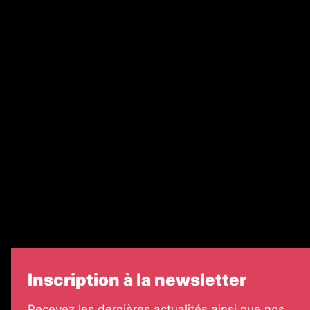
Abonnement
Nos magazines
Ventes aux enchères & opportunités
Recrutement
Nos partenaires
Legal Medias
Échos Judiciaires Girondins
7 Jours
Informateur Judiciaire
Les Annonces Landaises
Inscription à la newsletter
Recevez les dernières actualités ainsi que nos