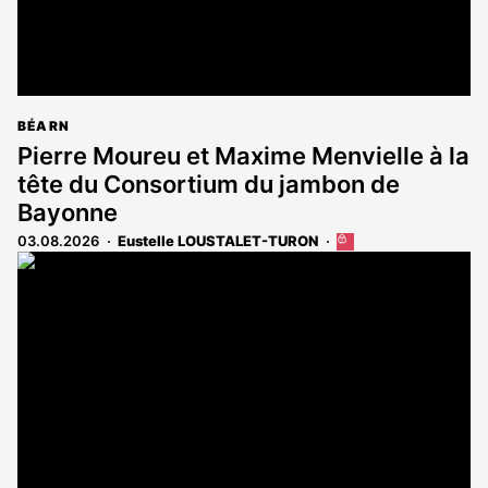
BÉARN
Pierre Moureu et Maxime Menvielle à la
tête du Consortium du jambon de
Bayonne
03.08.2026
Eustelle LOUSTALET-TURON
Cet
article
est
réservé
aux
abonnés