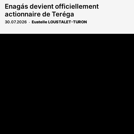
Enagás devient officiellement
actionnaire de Teréga
30.07.2026
Eustelle LOUSTALET-TURON
Coordonnées
108 rue Fondaudège - CS71900
33081 Bordeaux Cedex
Tél. 05 56 81 17 32
A propos
Qui sommes-nous
Contact
Annonces légales