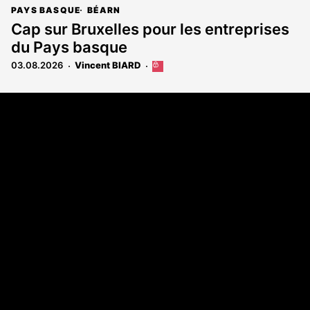
PAYS BASQUE
BÉARN
Cap sur Bruxelles pour les entreprises
du Pays basque
03.08.2026
Vincent BIARD
Cet
article
est
Coordonnées
réservé
aux
108 rue Fondaudège - CS71900
abonnés
33081 Bordeaux Cedex
Tél. 05 56 81 17 32
A propos
Qui sommes-nous
Contact
Annonces légales