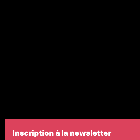
Abonnement
Nos magazines
Ventes aux enchères & opportunités
Recrutement
Nos partenaires
Legal Medias
Échos Judiciaires Girondins
7 Jours
Informateur Judiciaire
Les Annonces Landaises
Inscription à la newsletter