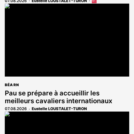
07.08.2026
Eustelle LOUSTALET-TURON
Cet
article
est
réservé
aux
abonnés
BÉARN
Pau se prépare à accueillir les
meilleurs cavaliers internationaux
07.08.2026
Eustelle LOUSTALET-TURON