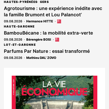
HAUTES-PYRÉNÉES
GERS
Agrotourisme : une expérience inédite avec
la famille Brumont et Lou Palancot’
09.08.2026
Hermance HITTE
Cet
article
HAUTE-GARONNE
est
BambouBécane : la mobilité extra-verte
réservé
09.08.2026
Bérengère BOSI
Cet
aux
article
abonnés
LOT-ET-GARONNE
est
Parfums Par Nature : essai transformé
réservé
09.08.2026
Mathieu DAL’ ZOVO
aux
abonnés
Notre
dernier
magazine