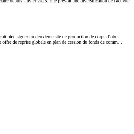
re depuis janvier 2025. Elle prévoit une diversification de l'activité
ourrait bien signer un deuxième site de production de corps d’obus.
une offre de reprise globale en plan de cession du fonds de comm…