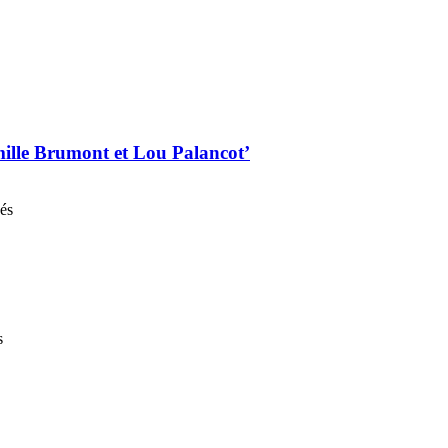
mille Brumont et Lou Palancot’
nés
s