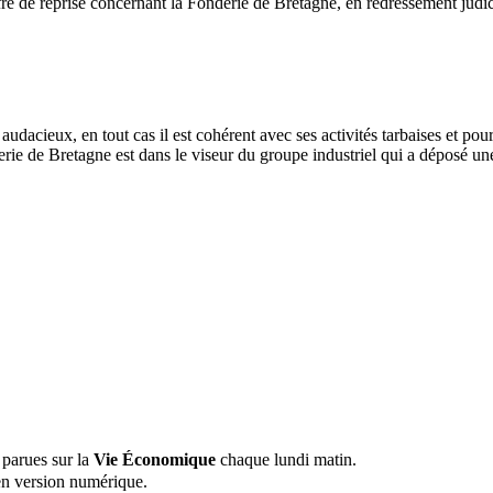
 de reprise concernant la Fonderie de Bretagne, en redressement judiciai
 audacieux, en tout cas il est cohérent avec ses activités tarbaises et p
nderie de Bretagne est dans le viseur du groupe industriel qui a déposé 
 parues sur la
Vie Économique
chaque lundi matin.
n version numérique.