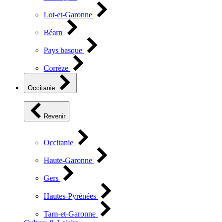
Lot-et-Garonne
Béarn
Pays basque
Corrèze
Occitanie
Revenir
Occitanie
Haute-Garonne
Gers
Hautes-Pyrénées
Tarn-et-Garonne