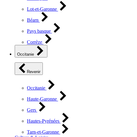
Lot-et-Garonne
Béarn
Pays basque
Corrèze
Occitanie
Revenir
Occitanie
Haute-Garonne
Gers
Hautes-Pyrénées
Tarn-et-Garonne