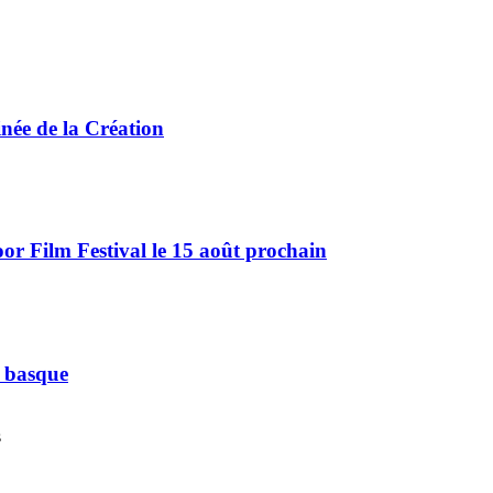
ée de la Création
r Film Festival le 15 août prochain
e basque
s