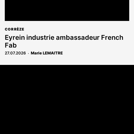
CORRÈZE
Eyrein industrie ambassadeur French
Fab
27.07.2026
Marie LEMAITRE
Coordonnées
108 rue Fondaudège - CS71900
33081 Bordeaux Cedex
Tél. 05 56 81 17 32
A propos