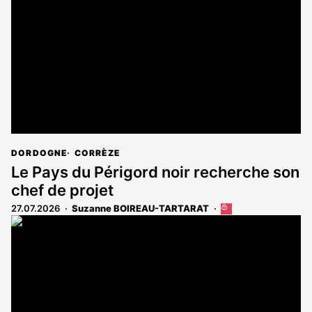
aux
abonnés
DORDOGNE
CORRÈZE
Le Pays du Périgord noir recherche son
chef de projet
27.07.2026
Suzanne BOIREAU-TARTARAT
Cet
article
est
réservé
aux
abonnés