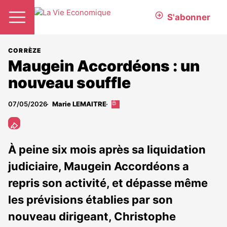
S'abonner
CORRÈZE
Maugein Accordéons : un
nouveau souffle
07/05/2026
Marie LEMAITRE
Cet
article
est
réservé
aux
À peine six mois après sa liquidation
abonnés
judiciaire, Maugein Accordéons a
repris son activité, et dépasse même
les prévisions établies par son
nouveau dirigeant, Christophe