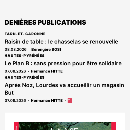
DENIÈRES PUBLICATIONS
TARN-ET-GARONNE
Raisin de table : le chasselas se renouvelle
08.08.2026
Bérengère BOSI
HAUTES-PYRÉNÉES
Le Plan B : sans pression pour être solidaire
07.08.2026
Hermance HITTE
HAUTES-PYRÉNÉES
Après Noz, Lourdes va accueillir un magasin
But
07.08.2026
Hermance HITTE
Cet
article
est
réservé
aux
Notre
abonnés