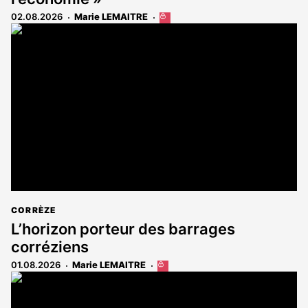
02.08.2026
Marie LEMAITRE
Cet
article
est
réservé
aux
abonnés
CORRÈZE
L’horizon porteur des barrages
corréziens
01.08.2026
Marie LEMAITRE
Cet
article
est
réservé