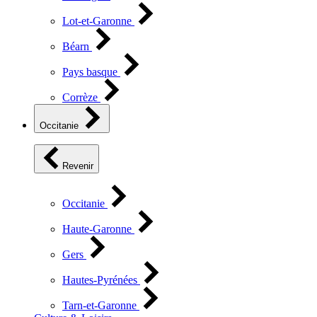
Lot-et-Garonne
Béarn
Pays basque
Corrèze
Occitanie
Revenir
Occitanie
Haute-Garonne
Gers
Hautes-Pyrénées
Tarn-et-Garonne