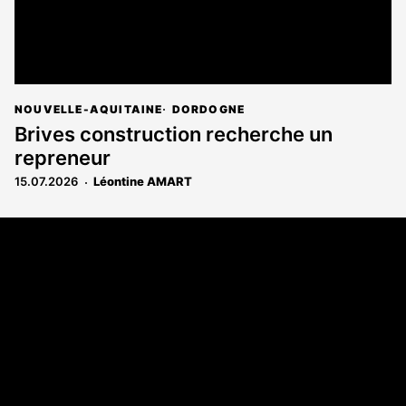
NOUVELLE-AQUITAINE
DORDOGNE
Brives construction recherche un
repreneur
15.07.2026
Léontine AMART
Coordonnées
108 rue Fondaudège - CS71900
33081 Bordeaux Cedex
Tél. 05 56 81 17 32