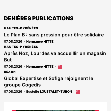
DENIÈRES PUBLICATIONS
HAUTES-PYRÉNÉES
Le Plan B : sans pression pour être solidaire
07.08.2026
Hermance HITTE
HAUTES-PYRÉNÉES
Après Noz, Lourdes va accueillir un magasin
But
07.08.2026
Hermance HITTE
Cet
article
BÉARN
est
Global Expertise et Sofiga rejoignent le
réservé
groupe Cogedis
aux
abonnés
07.08.2026
Eustelle LOUSTALET-TURON
Cet
article
est
réservé
aux