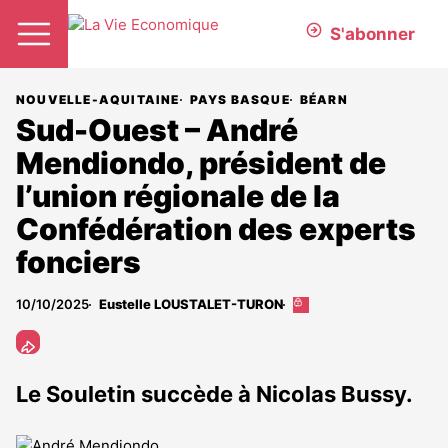
S'abonner
NOUVELLE-AQUITAINE
PAYS BASQUE
BÉARN
Sud-Ouest – André
Mendiondo, président de
l’union régionale de la
Confédération des experts
fonciers
10/10/2025
Eustelle LOUSTALET-TURON
Cet
article
est
réservé
aux
Le Souletin succède à Nicolas Bussy.
abonnés