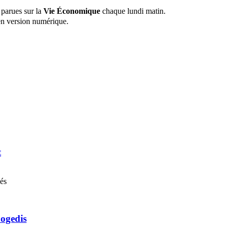
 parues sur la
Vie Économique
chaque lundi matin.
n version numérique.
t
nés
Cogedis