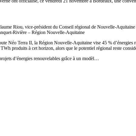
Arverne ont officialisé, ce vendredi 21 novembre à Bordeaux, une convent
llaume Riou, vice-président du Conseil régional de Nouvelle-Aquitaine e
Blanquet-Rivière – Région Nouvelle-Aquitaine
 route Néo Terra II, la Région Nouvelle-Aquitaine vise 45 % d’énergies
h produits à cet horizon, alors que le potentiel régional reste considér
rojets d’énergies renouvelables grâce à un modèl…