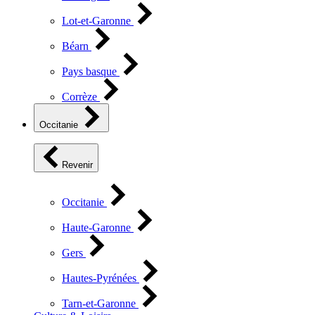
Lot-et-Garonne
Béarn
Pays basque
Corrèze
Occitanie
Revenir
Occitanie
Haute-Garonne
Gers
Hautes-Pyrénées
Tarn-et-Garonne