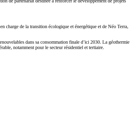
ion de partenariat destinée à renforcer le développement de projets
n charge de la transition écologique et énergétique et de Néo Terra,
 renouvelables dans sa consommation finale d’ici 2030. La géothermie
able, notamment pour le secteur résidentiel et tertiaire.