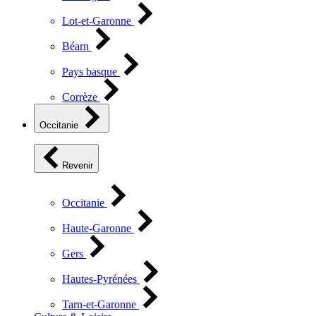
Lot-et-Garonne
Béarn
Pays basque
Corrèze
Occitanie
Revenir
Occitanie
Haute-Garonne
Gers
Hautes-Pyrénées
Tarn-et-Garonne