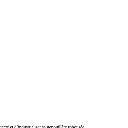
té et d’industrialiser sa genouillère robotisée.