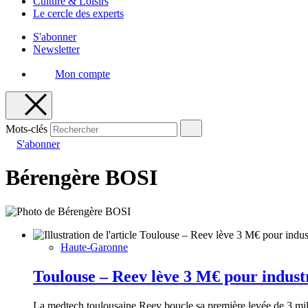
Culture & Loisirs
Le cercle des experts
S'abonner
Newsletter
Mon compte
Mots-clés
S'abonner
Bérengère BOSI
Haute-Garonne
Toulouse – Reev lève 3 M€ pour industr
La medtech toulousaine Reev boucle sa première levée de 3 millio