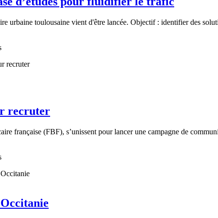
 d’études pour fluidifier le trafic
rbaine toulousaine vient d'être lancée. Objectif : identifier des solutio
s
r recruter
caire française (FBF), s’unissent pour lancer une campagne de communica
s
 Occitanie