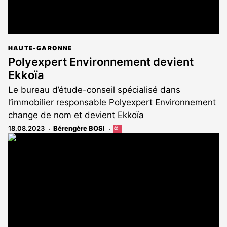
HAUTE-GARONNE
Polyexpert Environnement devient
Ekkoïa
Le bureau d’étude-conseil spécialisé dans
l’immobilier responsable Polyexpert Environnement
change de nom et devient Ekkoïa
18.08.2023
Bérengère BOSI
Cet
article
est
réservé
aux
abonnés