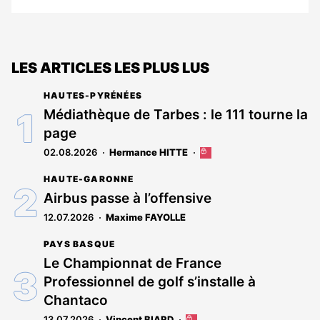
LES ARTICLES LES PLUS LUS
HAUTES-PYRÉNÉES
Médiathèque de Tarbes : le 111 tourne la
page
02.08.2026
Hermance HITTE
Cet
article
HAUTE-GARONNE
est
réservé
Airbus passe à l’offensive
aux
12.07.2026
Maxime FAYOLLE
abonnés
PAYS BASQUE
Le Championnat de France
Professionnel de golf s’installe à
Chantaco
13.07.2026
Vincent BIARD