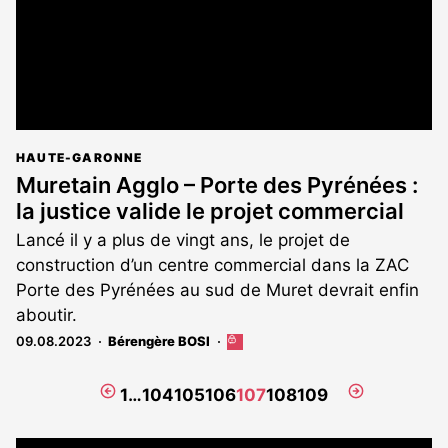
HAUTE-GARONNE
Muretain Agglo – Porte des Pyrénées :
la justice valide le projet commercial
Lancé il y a plus de vingt ans, le projet de
construction d’un centre commercial dans la ZAC
Porte des Pyrénées au sud de Muret devrait enfin
aboutir.
09.08.2023
Bérengère BOSI
Cet
article
est
Page
Page
1
…
104
105
106
107
108
109
réservé
précédente
suivante
aux
abonnés