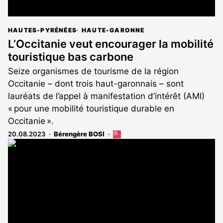
HAUTES-PYRÉNÉES
HAUTE-GARONNE
L’Occitanie veut encourager la mobilité
touristique bas carbone
Seize organismes de tourisme de la région
Occitanie – dont trois haut-garonnais – sont
lauréats de l’appel à manifestation d’intérêt (AMI)
« pour une mobilité touristique durable en
Occitanie ».
20.08.2023
Bérengère BOSI
Cet
article
est
réservé
aux
abonnés