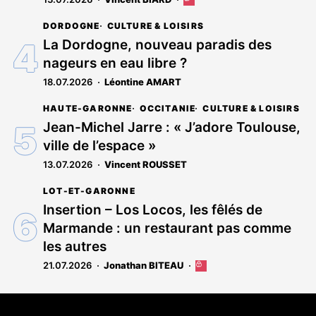
Cet
article
DORDOGNE
CULTURE & LOISIRS
est
réservé
La Dordogne, nouveau paradis des
aux
nageurs en eau libre ?
abonnés
18.07.2026
Léontine AMART
HAUTE-GARONNE
OCCITANIE
CULTURE & LOISIRS
Jean-Michel Jarre : « J’adore Toulouse,
ville de l’espace »
13.07.2026
Vincent ROUSSET
LOT-ET-GARONNE
Insertion – Los Locos, les fêlés de
Marmande : un restaurant pas comme
les autres
21.07.2026
Jonathan BITEAU
Cet
article
est
Coordonnées
réservé