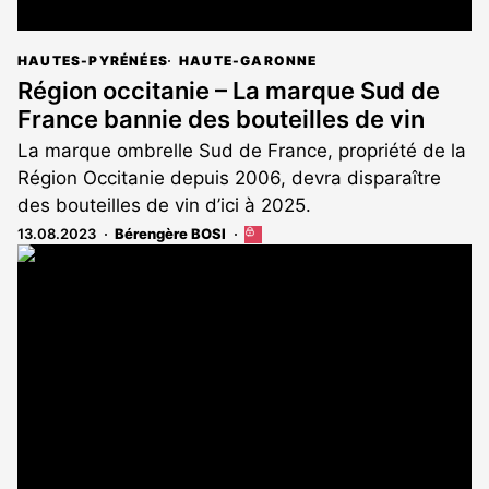
HAUTES-PYRÉNÉES
HAUTE-GARONNE
Région occitanie – La marque Sud de
France bannie des bouteilles de vin
La marque ombrelle Sud de France, propriété de la
Région Occitanie depuis 2006, devra disparaître
des bouteilles de vin d’ici à 2025.
13.08.2023
Bérengère BOSI
Cet
article
est
réservé
aux
abonnés