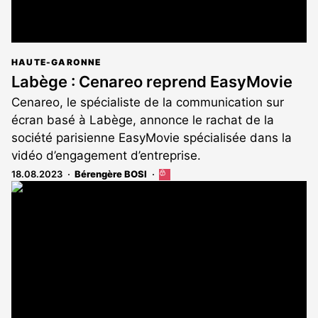
HAUTE-GARONNE
Labège : Cenareo reprend EasyMovie
Cenareo, le spécialiste de la communication sur
écran basé à Labège, annonce le rachat de la
société parisienne EasyMovie spécialisée dans la
vidéo d’engagement d’entreprise.
18.08.2023
Bérengère BOSI
Cet
article
est
réservé
aux
abonnés