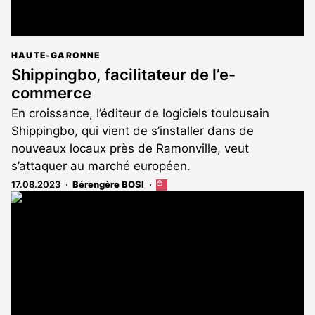
HAUTE-GARONNE
Shippingbo, facilitateur de l’e-
commerce
En croissance, l’éditeur de logiciels toulousain
Shippingbo, qui vient de s’installer dans de
nouveaux locaux près de Ramonville, veut
s’attaquer au marché européen.
17.08.2023
Bérengère BOSI
Cet
article
est
réservé
aux
abonnés