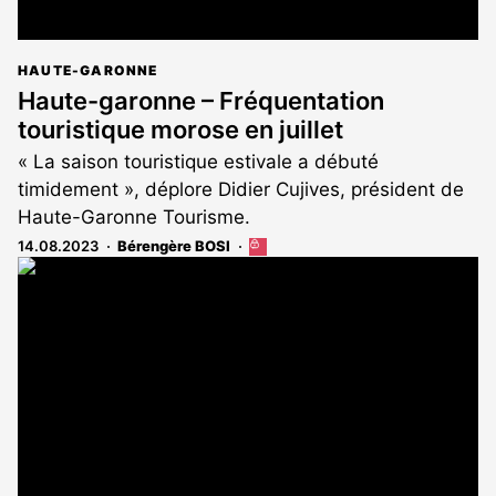
HAUTE-GARONNE
Haute-garonne – Fréquentation
touristique morose en juillet
« La saison touristique estivale a débuté
timidement », déplore Didier Cujives, président de
Haute-Garonne Tourisme.
14.08.2023
Bérengère BOSI
Cet
article
est
réservé
aux
abonnés