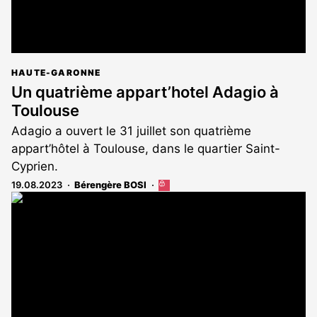
HAUTE-GARONNE
Un quatrième appart’hotel Adagio à
Toulouse
Adagio a ouvert le 31 juillet son quatrième
appart’hôtel à Toulouse, dans le quartier Saint-
Cyprien.
19.08.2023
Bérengère BOSI
Cet
article
est
réservé
aux
abonnés