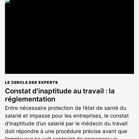
article
est
réservé
aux
abonnés
LE CERCLE DES EXPERTS
Constat d’inaptitude au travail : la
réglementation
Entre nécessaire protection de l’état de santé du
salarié et impasse pour les entreprises, le constat
d’inaptitude d’un salarié par le médecin du travail
doit répondre à une procédure précise avant que
l’employeur ne soit contraint de prononcer un