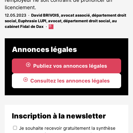
licenciement.
12.05.2023
David BRIVOIS, avocat associé, département droit
social
,
Euphrasie LUPI, avocat, département droit social, au
cabinet Fidal de Dax
Cet
article
est
réservé
Annonces légales
aux
abonnés
Publiez vos annonces légales
Consultez les annonces légales
Inscription à la newsletter
Je souhaite recevoir gratuitement la synthèse