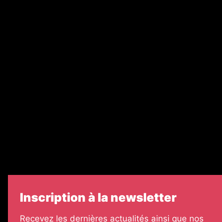
Abonnement
Nos magazines
Ventes aux enchères & opportunités
Recrutement
Nos partenaires
Legal Medias
Échos Judiciaires Girondins
7 Jours
Informateur Judiciaire
Les Annonces Landaises
Inscription à la newsletter
Recevez les dernières actualités ainsi que nos