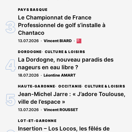
abonnés
PAYS BASQUE
Le Championnat de France
Professionnel de golf s’installe à
Chantaco
13.07.2026
Vincent BIARD
Cet
article
DORDOGNE
CULTURE & LOISIRS
est
réservé
La Dordogne, nouveau paradis des
aux
nageurs en eau libre ?
abonnés
18.07.2026
Léontine AMART
HAUTE-GARONNE
OCCITANIE
CULTURE & LOISIRS
Jean-Michel Jarre : « J’adore Toulouse,
ville de l’espace »
13.07.2026
Vincent ROUSSET
LOT-ET-GARONNE
Insertion – Los Locos, les fêlés de