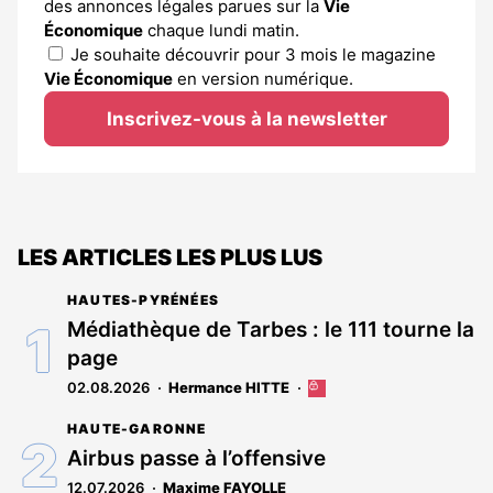
des annonces légales parues sur la
Vie
Économique
chaque lundi matin.
Je souhaite découvrir pour 3 mois le magazine
Vie Économique
en version numérique.
Inscrivez-vous à la newsletter
LES ARTICLES LES PLUS LUS
HAUTES-PYRÉNÉES
Médiathèque de Tarbes : le 111 tourne la
page
02.08.2026
Hermance HITTE
Cet
article
HAUTE-GARONNE
est
réservé
Airbus passe à l’offensive
aux
12.07.2026
Maxime FAYOLLE