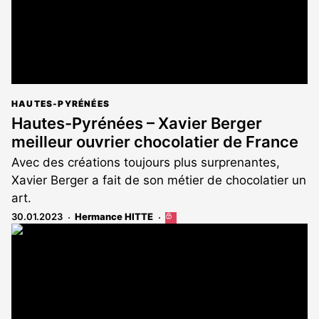
HAUTES-PYRÉNÉES
Hautes-Pyrénées – Xavier Berger
meilleur ouvrier chocolatier de France
Avec des créations toujours plus surprenantes,
Xavier Berger a fait de son métier de chocolatier un
art.
30.01.2023
Hermance HITTE
Cet
article
est
réservé
aux
abonnés