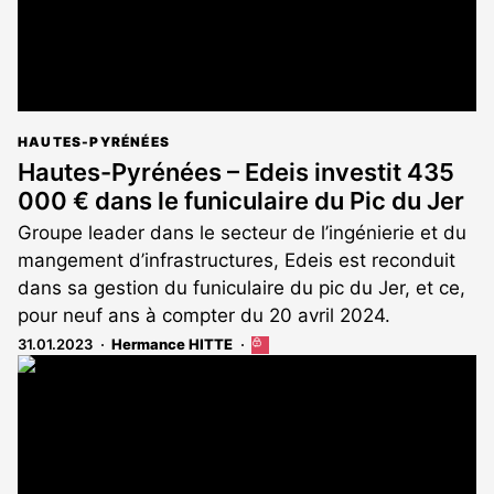
HAUTES-PYRÉNÉES
Hautes-Pyrénées – Edeis investit 435
000 € dans le funiculaire du Pic du Jer
Groupe leader dans le secteur de l’ingénierie et du
mangement d’infrastructures, Edeis est reconduit
dans sa gestion du funiculaire du pic du Jer, et ce,
pour neuf ans à compter du 20 avril 2024.
31.01.2023
Hermance HITTE
Cet
article
est
réservé
aux
abonnés