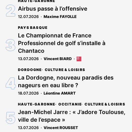
HAUTE-GARONNE
est
réservé
Airbus passe à l’offensive
aux
12.07.2026
Maxime FAYOLLE
abonnés
PAYS BASQUE
Le Championnat de France
Professionnel de golf s’installe à
Chantaco
13.07.2026
Vincent BIARD
Cet
article
DORDOGNE
CULTURE & LOISIRS
est
réservé
La Dordogne, nouveau paradis des
aux
nageurs en eau libre ?
abonnés
18.07.2026
Léontine AMART
HAUTE-GARONNE
OCCITANIE
CULTURE & LOISIRS
Jean-Michel Jarre : « J’adore Toulouse,
ville de l’espace »
13.07.2026
Vincent ROUSSET