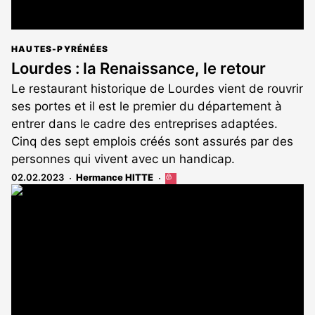
HAUTES-PYRÉNÉES
Lourdes : la Renaissance, le retour
Le restaurant historique de Lourdes vient de rouvrir
ses portes et il est le premier du département à
entrer dans le cadre des entreprises adaptées.
Cinq des sept emplois créés sont assurés par des
personnes qui vivent avec un handicap.
02.02.2023
Hermance HITTE
Cet
article
est
réservé
aux
abonnés