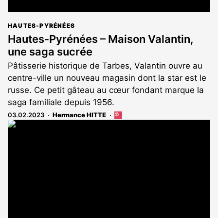
HAUTES-PYRÉNÉES
Hautes-Pyrénées – Maison Valantin,
une saga sucrée
Pâtisserie historique de Tarbes, Valantin ouvre au
centre-ville un nouveau magasin dont la star est le
russe. Ce petit gâteau au cœur fondant marque la
saga familiale depuis 1956.
03.02.2023
Hermance HITTE
Cet
article
est
réservé
aux
abonnés