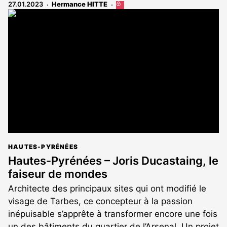
27.01.2023
Hermance HITTE
Cet
article
est
réservé
aux
abonnés
HAUTES-PYRÉNÉES
Hautes-Pyrénées – Joris Ducastaing, le
faiseur de mondes
Architecte des principaux sites qui ont modifié le
visage de Tarbes, ce concepteur à la passion
inépuisable s’apprête à transformer encore une fois
un des bâtiments du quartier de l’Arsenal. Un projet