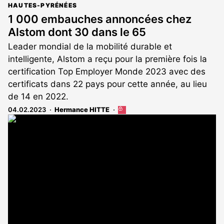
HAUTES-PYRÉNÉES
1 000 embauches annoncées chez
Alstom dont 30 dans le 65
Leader mondial de la mobilité durable et
intelligente, Alstom a reçu pour la première fois la
certification Top Employer Monde 2023 avec des
certificats dans 22 pays pour cette année, au lieu
de 14 en 2022.
04.02.2023
Hermance HITTE
Cet
article
est
réservé
aux
abonnés