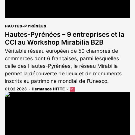
HAUTES-PYRÉNÉES
Hautes-Pyrénées – 9 entreprises et la
CCI au Workshop Mirabilia B2B
Véritable réseau européen de 50 chambres de
commerces dont 6 françaises, parmi lesquelles
celle des Hautes-Pyrénées, le réseau Mirabilia
permet la découverte de lieux et de monuments
inscrits au patrimoine mondial de l’Unesco.
01.02.2023
Hermance HITTE
Cet
article
est
réservé
aux
abonnés