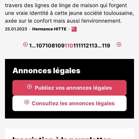
travers des lignes de linge de maison qui forgent
une vraie identité à cette jeune société toulousaine,
axée sur le confort mais aussi l’environnement.
25.01.2023
Hermance HITTE
Cet
article
est
Page
Page
1
…
107
108
109
110
111
112
113
…
119
réservé
précédente
suivante
aux
abonnés
Annonces légales
Publiez vos annonces légales
Consultez les annonces légales