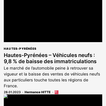
aux
abonnés
HAUTES-PYRÉNÉES
Hautes-Pyrénées – Véhicules neufs :
9,8 % de baisse des immatriculations
Le marché de l’automobile peine à retrouver sa
vigueur et la baisse des ventes de véhicules neufs
aux particuliers touche toutes les régions de
France.
28.01.2023
Hermance HITTE
Cet
article
est
réservé