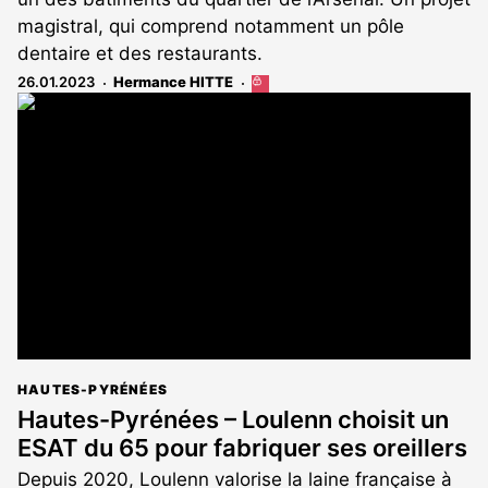
magistral, qui comprend notamment un pôle
dentaire et des restaurants.
26.01.2023
Hermance HITTE
Cet
article
est
réservé
aux
abonnés
HAUTES-PYRÉNÉES
Hautes-Pyrénées – Loulenn choisit un
ESAT du 65 pour fabriquer ses oreillers
Depuis 2020, Loulenn valorise la laine française à