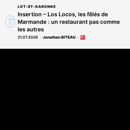
LOT-ET-GARONNE
Insertion – Los Locos, les fêlés de
Marmande : un restaurant pas comme
les autres
21.07.2026
Jonathan BITEAU
Cet
article
est
Coordonnées
réservé
aux
108 rue Fondaudège - CS71900
abonnés
33081 Bordeaux Cedex
Tél. 05 56 81 17 32
A propos
Qui sommes-nous