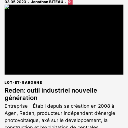
03.05.2023
Jonathan BITEAU
Cet
article
est
réservé
aux
abonnés
LOT-ET-GARONNE
Reden: outil industriel nouvelle
génération
Entreprise - Établi depuis sa création en 2008 à
Agen, Reden, producteur indépendant d’énergie
photovoltaïque, axé sur le développement, la
construction et l’exploitation de centrales