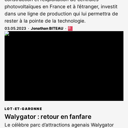
photovoltaïques en France et à l’étranger, investit
dans une ligne de production qui lui permettra de
rester à la pointe de la technologie.
03.05.2023
Jonathan BITEAU
Cet
article
est
réservé
aux
abonnés
LOT-ET-GARONNE
Walygator : retour en fanfare
Le célèbre parc d’attractions agenais Walygator