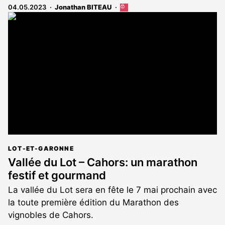
04.05.2023
Jonathan BITEAU
Cet
article
est
réservé
aux
abonnés
LOT-ET-GARONNE
Vallée du Lot – Cahors: un marathon
festif et gourmand
La vallée du Lot sera en fête le 7 mai prochain avec
la toute première édition du Marathon des
vignobles de Cahors.