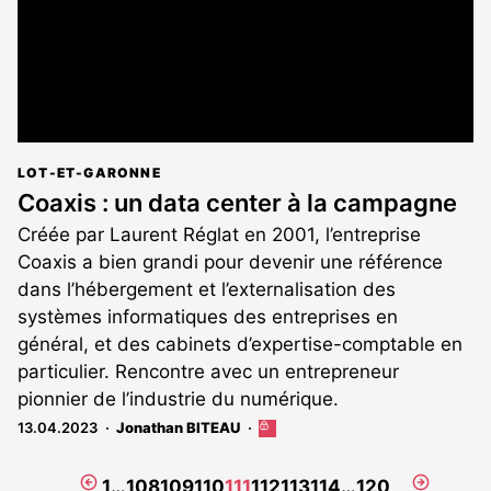
LOT-ET-GARONNE
Coaxis : un data center à la campagne
Créée par Laurent Réglat en 2001, l’entreprise
Coaxis a bien grandi pour devenir une référence
dans l’hébergement et l’externalisation des
systèmes informatiques des entreprises en
général, et des cabinets d’expertise-comptable en
particulier. Rencontre avec un entrepreneur
pionnier de l’industrie du numérique.
13.04.2023
Jonathan BITEAU
Cet
article
est
Page
Page
1
…
108
109
110
111
112
113
114
…
120