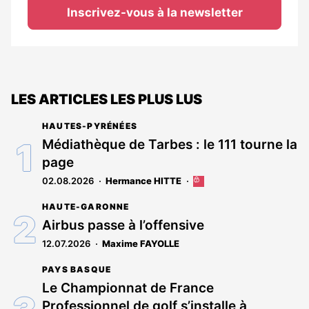
Inscrivez-vous à la newsletter
LES ARTICLES LES PLUS LUS
HAUTES-PYRÉNÉES
Médiathèque de Tarbes : le 111 tourne la
page
02.08.2026
Hermance HITTE
Cet
article
HAUTE-GARONNE
est
réservé
Airbus passe à l’offensive
aux
12.07.2026
Maxime FAYOLLE
abonnés
PAYS BASQUE
Le Championnat de France
Professionnel de golf s’installe à