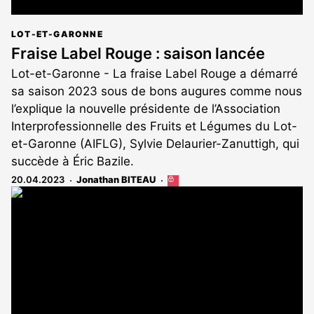
LOT-ET-GARONNE
Fraise Label Rouge : saison lancée
Lot-et-Garonne - La fraise Label Rouge a démarré
sa saison 2023 sous de bons augures comme nous
l’explique la nouvelle présidente de l’Association
Interprofessionnelle des Fruits et Légumes du Lot-
et-Garonne (AIFLG), Sylvie Delaurier-Zanuttigh, qui
succède à Éric Bazile.
20.04.2023
Jonathan BITEAU
Cet
article
est
réservé
aux
abonnés