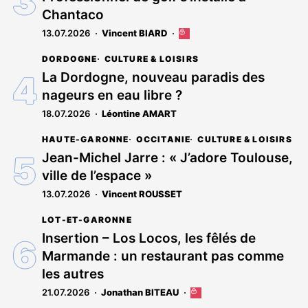
Chantaco
13.07.2026
Vincent BIARD
Cet
article
DORDOGNE
CULTURE & LOISIRS
est
réservé
La Dordogne, nouveau paradis des
aux
nageurs en eau libre ?
abonnés
18.07.2026
Léontine AMART
HAUTE-GARONNE
OCCITANIE
CULTURE & LOISIRS
Jean-Michel Jarre : « J’adore Toulouse,
ville de l’espace »
13.07.2026
Vincent ROUSSET
LOT-ET-GARONNE
Insertion – Los Locos, les fêlés de
Marmande : un restaurant pas comme
les autres
21.07.2026
Jonathan BITEAU
Cet
article