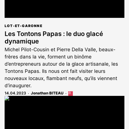
LOT-ET-GARONNE
Les Tontons Papas : le duo glacé
dynamique
Michel Pilot-Cousin et Pierre Della Valle, beaux-
frères dans la vie, forment un binôme
d’entrepreneurs autour de la glace artisanale, les
Tontons Papas. Ils nous ont fait visiter leurs
nouveaux locaux, flambant neufs, qu’ils viennent
d’inaugurer.
14.04.2023
Jonathan BITEAU
Cet
article
est
réservé
aux
abonnés