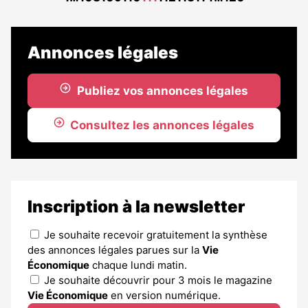
réservé
précédente
suivant
aux
abonnés
Annonces légales
Publiez vos annonces légales
Consultez les annonces légales
Inscription à la newsletter
Je souhaite recevoir gratuitement la synthèse
des annonces légales parues sur la
Vie
Économique
chaque lundi matin.
Je souhaite découvrir pour 3 mois le magazine
Vie Économique
en version numérique.