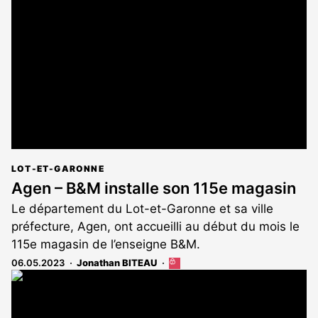
réservé
aux
abonnés
LOT-ET-GARONNE
Agen – B&M installe son 115e magasin
Le département du Lot-et-Garonne et sa ville
préfecture, Agen, ont accueilli au début du mois le
115e magasin de l’enseigne B&M.
06.05.2023
Jonathan BITEAU
Cet
article
est
réservé
aux