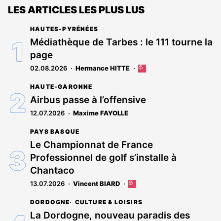
LES ARTICLES LES PLUS LUS
HAUTES-PYRÉNÉES
Médiathèque de Tarbes : le 111 tourne la
page
02.08.2026
Hermance HITTE
Cet
article
HAUTE-GARONNE
est
réservé
Airbus passe à l’offensive
aux
12.07.2026
Maxime FAYOLLE
abonnés
PAYS BASQUE
Le Championnat de France
Professionnel de golf s’installe à
Chantaco
13.07.2026
Vincent BIARD
Cet
article
DORDOGNE
CULTURE & LOISIRS
est
réservé
La Dordogne, nouveau paradis des