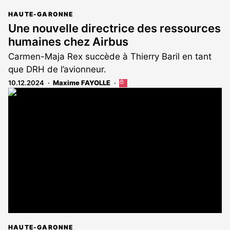
HAUTE-GARONNE
Une nouvelle directrice des ressources
humaines chez Airbus
Carmen-Maja Rex succède à Thierry Baril en tant
que DRH de l’avionneur.
10.12.2024
Maxime FAYOLLE
Cet
article
est
réservé
aux
abonnés
HAUTE-GARONNE