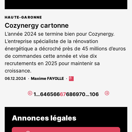
HAUTE-GARONNE
Cozynergy cartonne
L’année 2024 se termine bien pour Cozynergy.
L’entreprise spécialiste de la rénovation
énergétique a décroché près de 45 millions d’euros
de commandes cette année et vise dix
recrutements en 2025 pour maintenir sa
croissance.
06.12.2024
Maxime FAYOLLE
Cet
article
est
Page
Page
1
…
64
65
66
67
68
69
70
…
106
réservé
précédente
suivante
aux
abonnés
Annonces légales