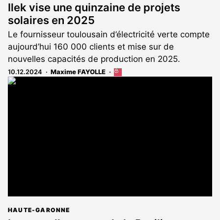
Ilek vise une quinzaine de projets
solaires en 2025
Le fournisseur toulousain d’électricité verte compte
aujourd’hui 160 000 clients et mise sur de
nouvelles capacités de production en 2025.
10.12.2024
Maxime FAYOLLE
Cet
article
est
réservé
aux
abonnés
HAUTE-GARONNE