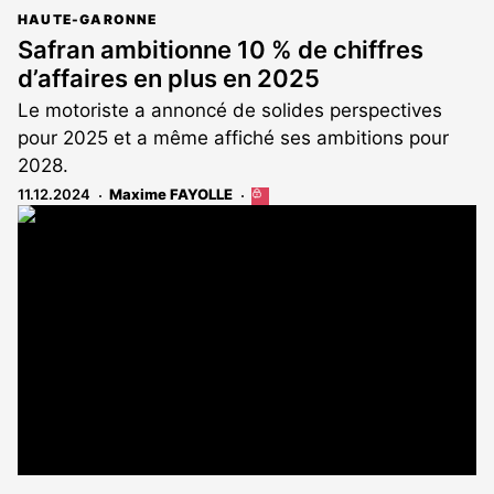
HAUTE-GARONNE
Safran ambitionne 10 % de chiffres
d’affaires en plus en 2025
Le motoriste a annoncé de solides perspectives
pour 2025 et a même affiché ses ambitions pour
2028.
11.12.2024
Maxime FAYOLLE
Cet
article
est
réservé
aux
abonnés