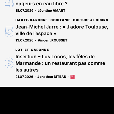
aux
nageurs en eau libre ?
abonnés
18.07.2026
Léontine AMART
HAUTE-GARONNE
OCCITANIE
CULTURE & LOISIRS
Jean-Michel Jarre : « J’adore Toulouse,
ville de l’espace »
13.07.2026
Vincent ROUSSET
LOT-ET-GARONNE
Insertion – Los Locos, les fêlés de
Marmande : un restaurant pas comme
les autres
21.07.2026
Jonathan BITEAU
Cet
article
est
Coordonnées
réservé
aux
108 rue Fondaudège - CS71900
abonnés
33081 Bordeaux Cedex
Tél. 05 56 81 17 32