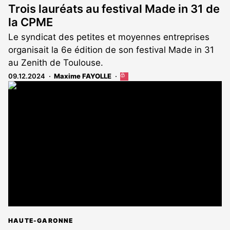
Trois lauréats au festival Made in 31 de
la CPME
Le syndicat des petites et moyennes entreprises
organisait la 6e édition de son festival Made in 31
au Zenith de Toulouse.
09.12.2024
Maxime FAYOLLE
Cet
article
est
réservé
aux
abonnés
HAUTE-GARONNE