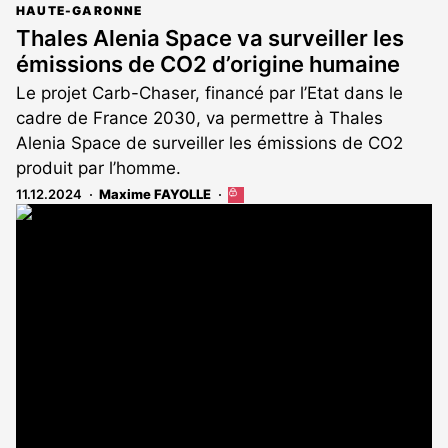
HAUTE-GARONNE
Thales Alenia Space va surveiller les
émissions de CO2 d’origine humaine
Le projet Carb-Chaser, financé par l’Etat dans le
cadre de France 2030, va permettre à Thales
Alenia Space de surveiller les émissions de CO2
produit par l’homme.
11.12.2024
Maxime FAYOLLE
Cet
article
est
réservé
aux
abonnés