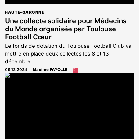
HAUTE-GARONNE
Une collecte solidaire pour Médecins
du Monde organisée par Toulouse
Football Cœur
Le fonds de dotation du Toulouse Football Club va
mettre en place deux collectes les 8 et 13
décembre.
06.12.2024
Maxime FAYOLLE
Cet
article
est
réservé
aux
abonnés