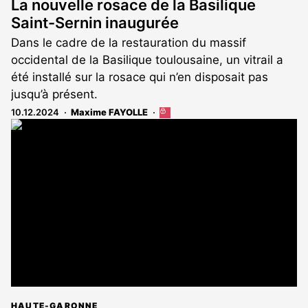
La nouvelle rosace de la Basilique
Saint-Sernin inaugurée
Dans le cadre de la restauration du massif
occidental de la Basilique toulousaine, un vitrail a
été installé sur la rosace qui n’en disposait pas
jusqu’à présent.
10.12.2024
Maxime FAYOLLE
Cet
article
est
réservé
aux
abonnés
HAUTE-GARONNE