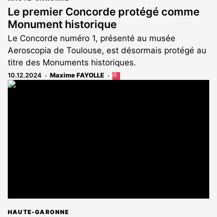
Le premier Concorde protégé comme
Monument historique
Le Concorde numéro 1, présenté au musée
Aeroscopia de Toulouse, est désormais protégé au
titre des Monuments historiques.
10.12.2024
Maxime FAYOLLE
Cet
article
est
réservé
aux
abonnés
HAUTE-GARONNE