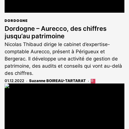
DORDOGNE
Dordogne – Aurecco, des chiffres
jusqu’au patrimoine
Nicolas Thibaud dirige le cabinet d’expertise-
comptable Aurecco, présent à Périgueux et
Bergerac. Il développe une activité de gestion de
patrimoine, des audits et conseils qui vont au-delà
des chiffres.
01.12.2022
Suzanne BOIREAU-TARTARAT
Cet
article
est
réservé
aux
abonnés