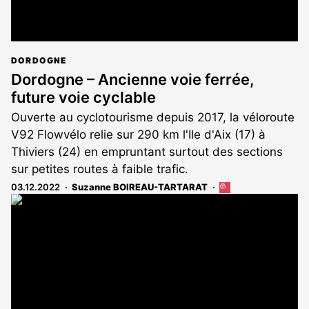
DORDOGNE
Dordogne – Ancienne voie ferrée,
future voie cyclable
Ouverte au cyclotourisme depuis 2017, la véloroute
V92 Flowvélo relie sur 290 km l'Ile d'Aix (17) à
Thiviers (24) en empruntant surtout des sections
sur petites routes à faible trafic.
03.12.2022
Suzanne BOIREAU-TARTARAT
Cet
article
est
réservé
aux
abonnés