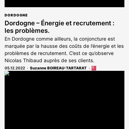
DORDOGNE
Dordogne – Énergie et recrutement :
les problèmes.
En Dordogne comme ailleurs, la conjoncture est
marquée par la hausse des coûts de l’énergie et les
problèmes de recrutement. C’est ce qu’observe
Nicolas Thibaud auprès de ses clients.
05.12.2022
Suzanne BOIREAU-TARTARAT
Cet
article
est
réservé
aux
abonnés