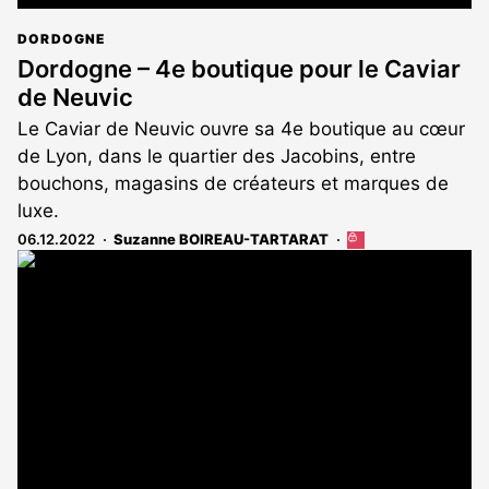
DORDOGNE
Dordogne – 4e boutique pour le Caviar
de Neuvic
Le Caviar de Neuvic ouvre sa 4e boutique au cœur
de Lyon, dans le quartier des Jacobins, entre
bouchons, magasins de créateurs et marques de
luxe.
06.12.2022
Suzanne BOIREAU-TARTARAT
Cet
article
est
réservé
aux
abonnés