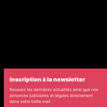
Recrutement
Nos partenaires
Legal Medias
Échos Judiciaires Girondins
7 Jours
Informateur Judiciaire
Les Annonces Landaises
Inscription à la newsletter
Recevez les dernières actualités ainsi que nos
annonces judiciaires et légales directement
dans votre boîte mail.