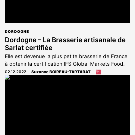
DORDOGNE
Dordogne – La Brasserie artisanale de
Sarlat certifiée
Elle est devenue la plus petite brasserie de France
à obtenir la certification IFS Global Markets Food.
02.12.2022
Suzanne BOIREAU-TARTARAT
Cet
article
est
réservé
aux
abonnés