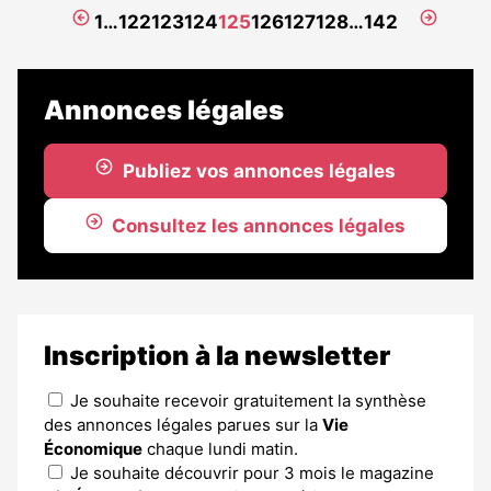
est
Page
Page
1
…
122
123
124
125
126
127
128
…
142
réservé
précédente
suivant
aux
abonnés
Annonces légales
Publiez vos annonces légales
Consultez les annonces légales
Inscription à la newsletter
Je souhaite recevoir gratuitement la synthèse
des annonces légales parues sur la
Vie
Économique
chaque lundi matin.
Je souhaite découvrir pour 3 mois le magazine