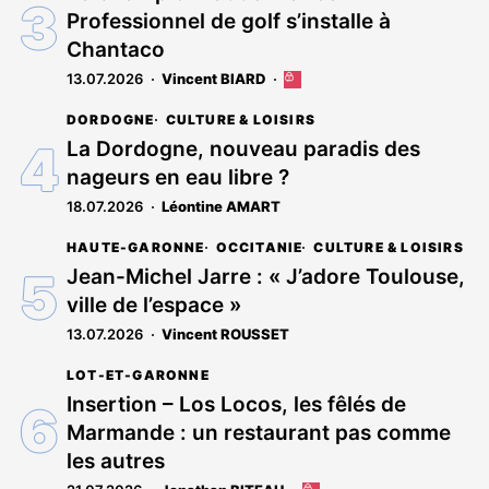
Professionnel de golf s’installe à
Chantaco
13.07.2026
Vincent BIARD
Cet
article
DORDOGNE
CULTURE & LOISIRS
est
réservé
La Dordogne, nouveau paradis des
aux
nageurs en eau libre ?
abonnés
18.07.2026
Léontine AMART
HAUTE-GARONNE
OCCITANIE
CULTURE & LOISIRS
Jean-Michel Jarre : « J’adore Toulouse,
ville de l’espace »
13.07.2026
Vincent ROUSSET
LOT-ET-GARONNE
Insertion – Los Locos, les fêlés de
Marmande : un restaurant pas comme
les autres