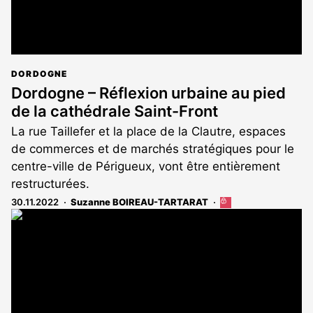
DORDOGNE
Dordogne – Réflexion urbaine au pied
de la cathédrale Saint-Front
La rue Taillefer et la place de la Clautre, espaces
de commerces et de marchés stratégiques pour le
centre-ville de Périgueux, vont être entièrement
restructurées.
30.11.2022
Suzanne BOIREAU-TARTARAT
Cet
article
est
réservé
aux
abonnés