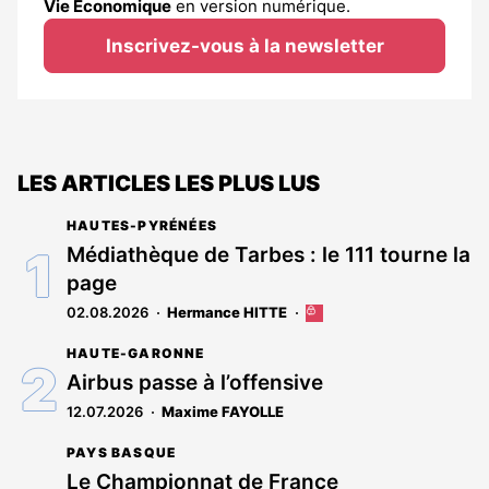
Vie Économique
en version numérique.
Inscrivez-vous à la newsletter
LES ARTICLES LES PLUS LUS
HAUTES-PYRÉNÉES
Médiathèque de Tarbes : le 111 tourne la
page
02.08.2026
Hermance HITTE
Cet
article
HAUTE-GARONNE
est
réservé
Airbus passe à l’offensive
aux
12.07.2026
Maxime FAYOLLE
abonnés
PAYS BASQUE
Le Championnat de France