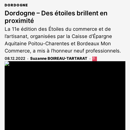
DORDOGNE
Dordogne – Des étoiles brillent en
proximité
La 11e édition des Étoiles du commerce et de
l’artisanat, organisées par la Caisse d’Épargne
Aquitaine Poitou-Charentes et Bordeaux Mon
Commerce, a mis à l’honneur neuf professionnels.
08.12.2022
Suzanne BOIREAU-TARTARAT
Cet
article
est
réservé
aux
abonnés