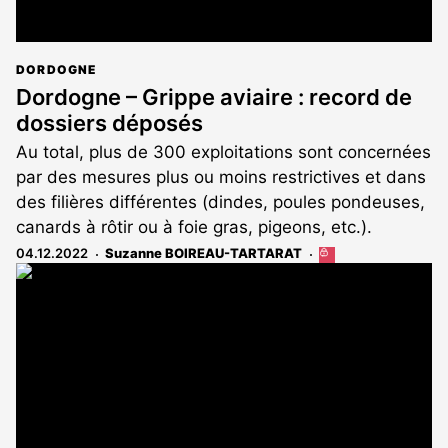
DORDOGNE
Dordogne – Grippe aviaire : record de
dossiers déposés
Au total, plus de 300 exploitations sont concernées
par des mesures plus ou moins restrictives et dans
des filières différentes (dindes, poules pondeuses,
canards à rôtir ou à foie gras, pigeons, etc.).
04.12.2022
Suzanne BOIREAU-TARTARAT
Cet
article
est
réservé
aux
abonnés