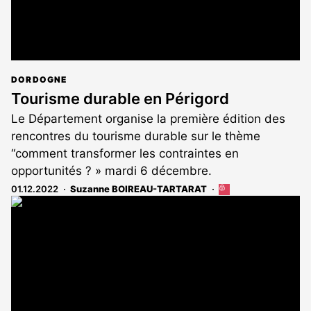
DORDOGNE
Tourisme durable en Périgord
Le Département organise la première édition des
rencontres du tourisme durable sur le thème
“comment transformer les contraintes en
opportunités ? » mardi 6 décembre.
01.12.2022
Suzanne BOIREAU-TARTARAT
Cet
article
est
réservé
aux
abonnés