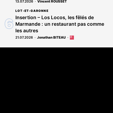
13.07.2026
Vincent ROUSSET
LOT-ET-GARONNE
Insertion – Los Locos, les fêlés de
Marmande : un restaurant pas comme
les autres
21.07.2026
Jonathan BITEAU
Cet
article
est
Coordonnées
réservé
aux
108 rue Fondaudège - CS71900
abonnés
33081 Bordeaux Cedex
Tél. 05 56 81 17 32
A propos
Qui sommes-nous