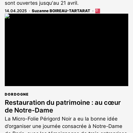
sont ouvertes jusqu'au 21 avril.
14.04.2025
Suzanne BOIREAU-TARTARAT
Cet
article
est
réservé
aux
abonnés
DORDOGNE
Restauration du patrimoine : au cœur
de Notre-Dame
La Micro-Folie Périgord Noir a eu la bonne idée
d’organiser une journée consacrée à Notre-Dame