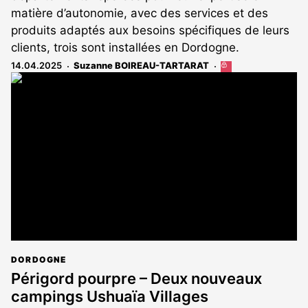
matière d’autonomie, avec des services et des
produits adaptés aux besoins spécifiques de leurs
clients, trois sont installées en Dordogne.
14.04.2025
Suzanne BOIREAU-TARTARAT
Cet
article
est
réservé
aux
abonnés
DORDOGNE
Périgord pourpre – Deux nouveaux
campings Ushuaïa Villages