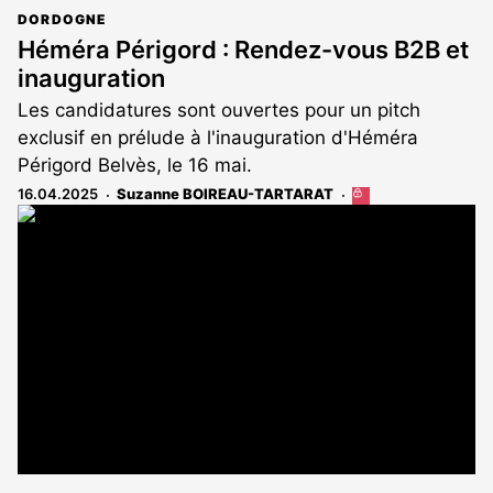
DORDOGNE
Héméra Périgord : Rendez-vous B2B et
inauguration
Les candidatures sont ouvertes pour un pitch
exclusif en prélude à l'inauguration d'Héméra
Périgord Belvès, le 16 mai.
16.04.2025
Suzanne BOIREAU-TARTARAT
Cet
article
est
réservé
aux
abonnés