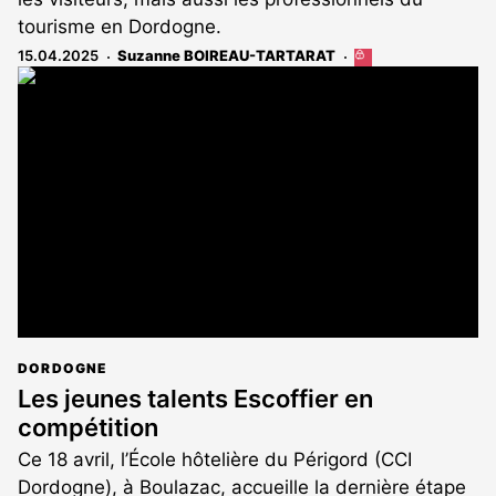
tourisme en Dordogne.
15.04.2025
Suzanne BOIREAU-TARTARAT
Cet
article
est
réservé
aux
abonnés
DORDOGNE
Les jeunes talents Escoffier en
compétition
Ce 18 avril, l’École hôtelière du Périgord (CCI
Dordogne), à Boulazac, accueille la dernière étape