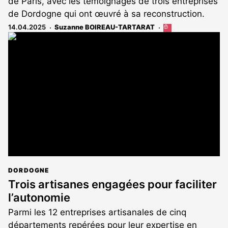
de Paris, avec les témoignages de trois entreprises
de Dordogne qui ont œuvré à sa reconstruction.
14.04.2025
Suzanne BOIREAU-TARTARAT
Cet
article
est
réservé
aux
abonnés
DORDOGNE
Trois artisanes engagées pour faciliter
l’autonomie
Parmi les 12 entreprises artisanales de cinq
départements repérées pour leur expertise en