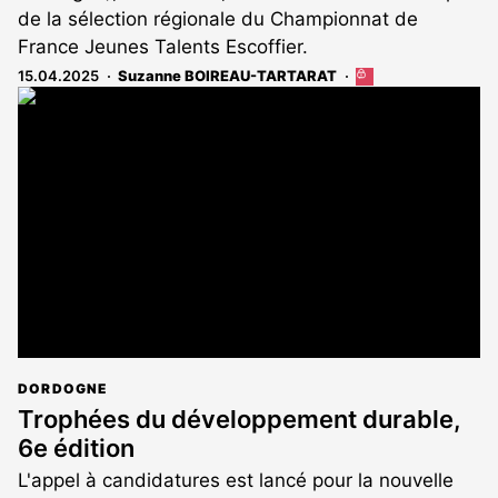
de la sélection régionale du Championnat de
France Jeunes Talents Escoffier.
15.04.2025
Suzanne BOIREAU-TARTARAT
Cet
article
est
réservé
aux
abonnés
DORDOGNE
Trophées du développement durable,
6e édition
L'appel à candidatures est lancé pour la nouvelle