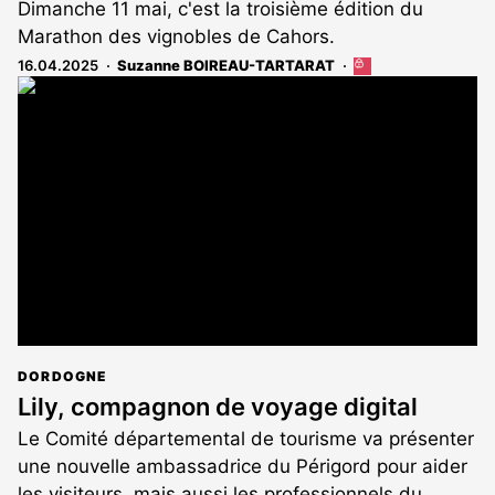
Dimanche 11 mai, c'est la troisième édition du
Marathon des vignobles de Cahors.
16.04.2025
Suzanne BOIREAU-TARTARAT
Cet
article
est
réservé
aux
abonnés
DORDOGNE
Lily, compagnon de voyage digital
Le Comité départemental de tourisme va présenter
une nouvelle ambassadrice du Périgord pour aider
les visiteurs, mais aussi les professionnels du