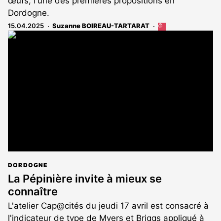
œufs, l'une des premières propositions en
Dordogne.
15.04.2025
Suzanne BOIREAU-TARTARAT
Cet
article
est
réservé
aux
abonnés
DORDOGNE
La Pépinière invite à mieux se
connaître
L'atelier Cap@cités du jeudi 17 avril est consacré à
l'indicateur de type de Myers et Briggs appliqué à