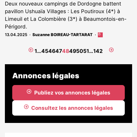
Deux nouveaux campings de Dordogne battent
pavillon Ushuaïa Villages : Les Poutiroux (4*) à
Limeuil et La Colombière (3*) à Beaumontois-en-
Périgord.
13.04.2025
Suzanne BOIREAU-TARTARAT
Cet
article
est
Page
Page
1
…
45
46
47
48
49
50
51
…
142
réservé
précédente
suivante
aux
abonnés
Annonces légales
Publiez vos annonces légales
Consultez les annonces légales