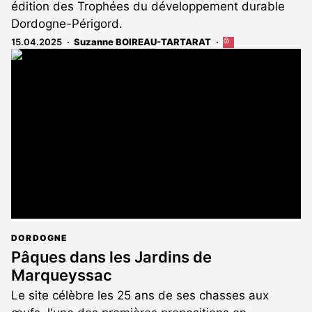
édition des Trophées du développement durable
Dordogne-Périgord.
15.04.2025
Suzanne BOIREAU-TARTARAT
Cet
article
est
réservé
aux
abonnés
DORDOGNE
Pâques dans les Jardins de
Marqueyssac
Le site célèbre les 25 ans de ses chasses aux