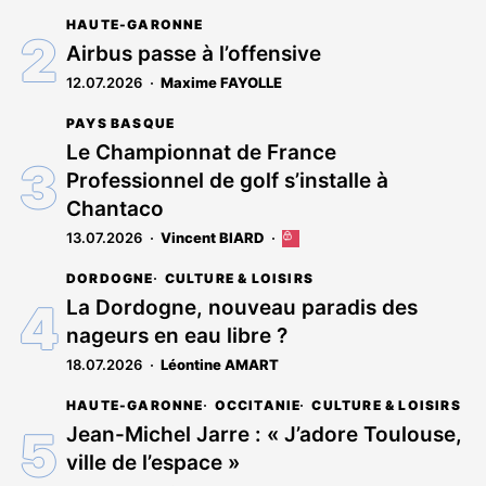
article
HAUTE-GARONNE
est
réservé
Airbus passe à l’offensive
aux
12.07.2026
Maxime FAYOLLE
abonnés
PAYS BASQUE
Le Championnat de France
Professionnel de golf s’installe à
Chantaco
13.07.2026
Vincent BIARD
Cet
article
DORDOGNE
CULTURE & LOISIRS
est
réservé
La Dordogne, nouveau paradis des
aux
nageurs en eau libre ?
abonnés
18.07.2026
Léontine AMART
HAUTE-GARONNE
OCCITANIE
CULTURE & LOISIRS
Jean-Michel Jarre : « J’adore Toulouse,
ville de l’espace »