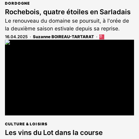
DORDOGNE
Rochebois, quatre étoiles en Sarladais
Le renouveau du domaine se poursuit, à l'orée de
la deuxième saison estivale depuis sa reprise.
16.04.2025
Suzanne BOIREAU-TARTARAT
Cet
article
est
réservé
aux
abonnés
CULTURE & LOISIRS
Les vins du Lot dans la course