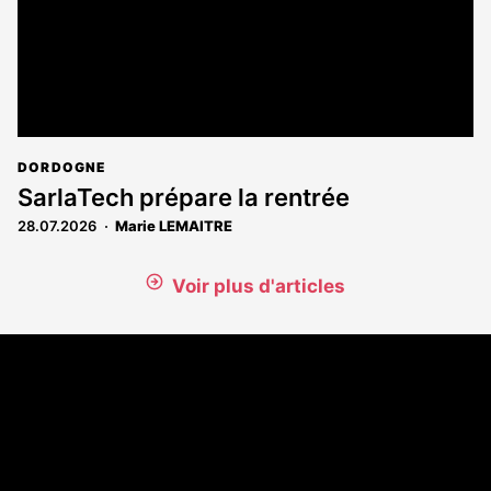
DORDOGNE
SarlaTech prépare la rentrée
28.07.2026
Marie LEMAITRE
Voir plus d'articles
Coordonnées
108 rue Fondaudège - CS71900
33081 Bordeaux Cedex
Tél. 05 56 81 17 32