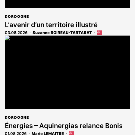
DORDOGNE
L’avenir d’un territoire illustré
03.08.2026
Suzanne BOIREAU-TARTARAT
Cet
article
est
réservé
aux
abonnés
DORDOGNE
Énergies – Aquinergias relance Bonis
01.08.2026
Marie LEMAITRE
Cet