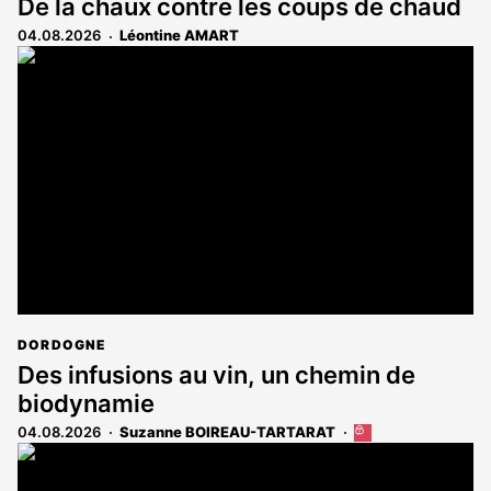
De la chaux contre les coups de chaud
04.08.2026
Léontine AMART
DORDOGNE
Des infusions au vin, un chemin de
biodynamie
04.08.2026
Suzanne BOIREAU-TARTARAT
Cet
article
est