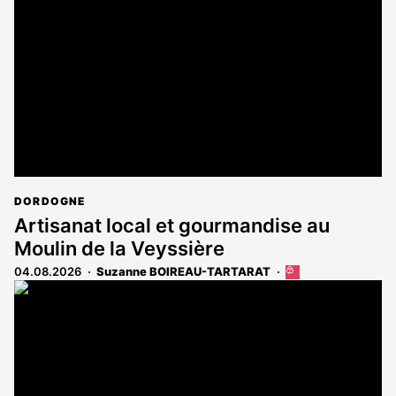
réservé
aux
abonnés
DORDOGNE
Artisanat local et gourmandise au
Moulin de la Veyssière
04.08.2026
Suzanne BOIREAU-TARTARAT
Cet
article
est
réservé
aux
abonnés