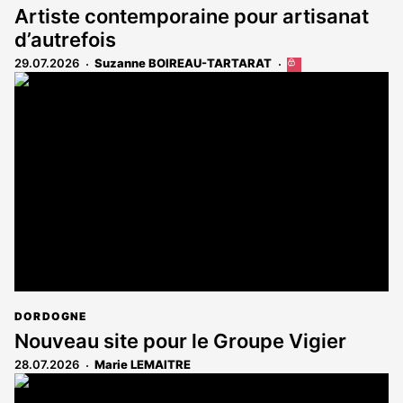
Artiste contemporaine pour artisanat
d’autrefois
29.07.2026
Suzanne BOIREAU-TARTARAT
Cet
article
est
réservé
aux
abonnés
DORDOGNE
Nouveau site pour le Groupe Vigier
28.07.2026
Marie LEMAITRE