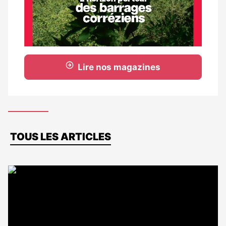
Lire nos magazines
Dernières
TOUS LES ARTICLES
actus