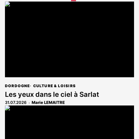
article
est
réservé
aux
abonnés
DORDOGNE
CULTURE & LOISIRS
Les yeux dans le ciel à Sarlat
31.07.2026
Marie LEMAITRE